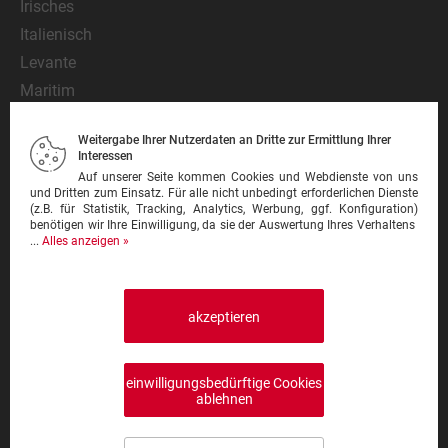
Irisches
Italienisch
Levante
Maritim
Mediterran
Weitergabe Ihrer Nutzerdaten an Dritte zur Ermittlung Ihrer
Mexikanisch
Interessen
Nationalgericht
Auf unserer Seite kommen Cookies und Webdienste von uns
und Dritten zum Einsatz. Für alle nicht unbedingt erforderlichen Dienste
Orientalisch
(z.B. für Statistik, Tracking, Analytics, Werbung, ggf. Konfiguration)
benötigen wir Ihre Einwilligung, da sie der Auswertung Ihres Verhaltens
Pasta
...
Alles anzeigen »
Pinsa
Pizza
Pizzeria
akzeptieren
Schnitzel
Steak
einwilligungsbedürftige Cookies
Sushi
ablehnen
Thailändisch