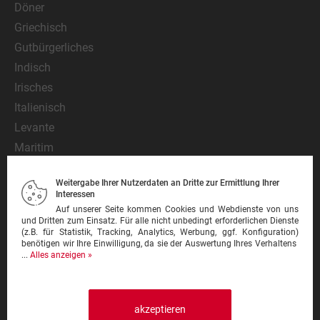
Döner
Griechisch
Gutbürgerliches
Indisch
Irisches
Italienisch
Levante
Maritim
Mediterran
Weitergabe Ihrer Nutzerdaten an Dritte zur Ermittlung Ihrer
Mexikanisch
Interessen
Nationalgericht
Auf unserer Seite kommen Cookies und Webdienste von uns
und Dritten zum Einsatz. Für alle nicht unbedingt erforderlichen Dienste
Orientalisch
(z.B. für Statistik, Tracking, Analytics, Werbung, ggf. Konfiguration)
benötigen wir Ihre Einwilligung, da sie der Auswertung Ihres Verhaltens
Pasta
...
Alles anzeigen »
Pinsa
Pizza
Pizzeria
akzeptieren