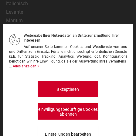
Italienisch
Levante
Maritim
Mediterran
Weitergabe Ihrer Nutzerdaten an Dritte zur Ermittlung Ihrer
Mexikanisch
Interessen
Nationalgericht
Auf unserer Seite kommen Cookies und Webdienste von uns
und Dritten zum Einsatz. Für alle nicht unbedingt erforderlichen Dienste
Orientalisch
(z.B. für Statistik, Tracking, Analytics, Werbung, ggf. Konfiguration)
benötigen wir Ihre Einwilligung, da sie der Auswertung Ihres Verhaltens
Pasta
...
Alles anzeigen »
Pinsa
Pizza
Pizzeria
akzeptieren
Schnitzel
Steak
einwilligungsbedürftige Cookies
Sushi
ablehnen
Thailändisch
Türkisch
Einstellungen bearbeiten