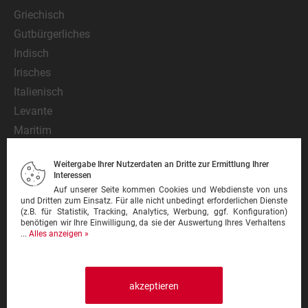
Griechisch
Gutbürgerliches
Indisch
Irisches
Italienisch
Levante
Maritim
Mediterran
Weitergabe Ihrer Nutzerdaten an Dritte zur Ermittlung Ihrer
Mexikanisch
Interessen
Nationalgericht
Auf unserer Seite kommen Cookies und Webdienste von uns
und Dritten zum Einsatz. Für alle nicht unbedingt erforderlichen Dienste
Orientalisch
(z.B. für Statistik, Tracking, Analytics, Werbung, ggf. Konfiguration)
benötigen wir Ihre Einwilligung, da sie der Auswertung Ihres Verhaltens
Pasta
...
Alles anzeigen »
Pinsa
Pizza
Pizzeria
akzeptieren
Schnitzel