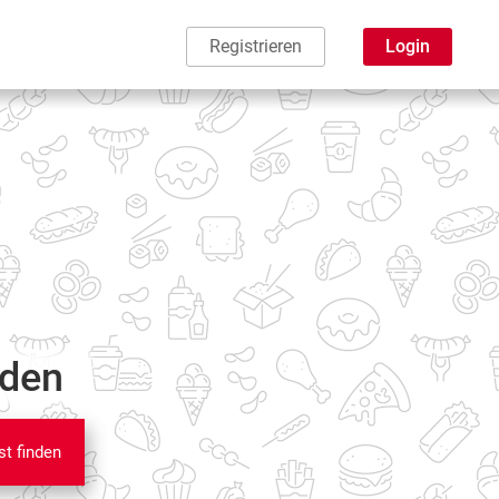
Registrieren
Login
nden
st finden