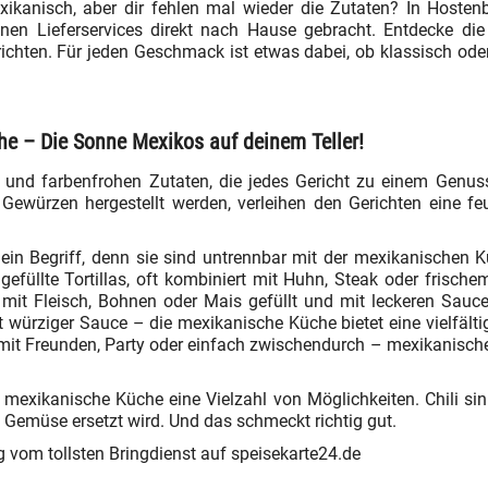
ikanisch, aber dir fehlen mal wieder die Zutaten? In Hostenb
en Lieferservices direkt nach Hause gebracht. Entdecke die
hten. Für jeden Geschmack ist etwas dabei, ob klassisch oder 
che – Die Sonne Mexikos auf deinem Teller!
 und farbenfrohen Zutaten, die jedes Gericht zu einem Genus
 Gewürzen hergestellt werden, verleihen den Gerichten eine fe
 ein Begriff, denn sie sind untrennbar mit der mexikanischen
füllte Tortillas, oft kombiniert mit Huhn, Steak oder frisc
t mit Fleisch, Bohnen oder Mais gefüllt und mit leckeren Sau
t würziger Sauce – die mexikanische Küche bietet eine vielfäl
mit Freunden, Party oder einfach zwischendurch – mexikanisches
e mexikanische Küche eine Vielzahl von Möglichkeiten. Chili sin
h Gemüse ersetzt wird. Und das schmeckt richtig gut.
ng vom tollsten Bringdienst auf speisekarte24.de