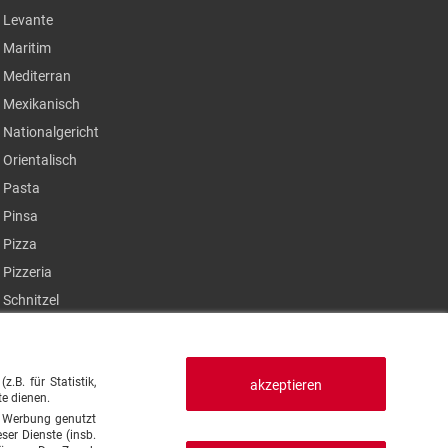
Levante
Maritim
Mediterran
Mexikanisch
Nationalgericht
Orientalisch
Pasta
Pinsa
Pizza
Pizzeria
Schnitzel
Steak
Sushi
B. für Statistik,
Thailändisch
akzeptieren
te dienen.
Türkisch
en Werbung genutzt
ser Dienste (insb.
Vegan