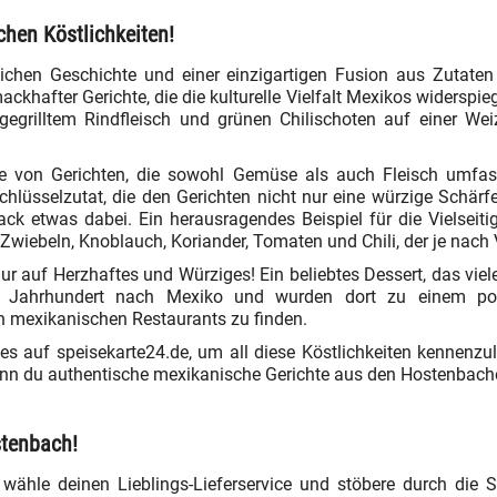
chen Köstlichkeiten!
eichen Geschichte und einer einzigartigen Fusion aus Zuta
ckhafter Gerichte, die die kulturelle Vielfalt Mexikos widerspieg
egrilltem Rindfleisch und grünen Chilischoten auf einer Weiz
tte von Gerichten, die sowohl Gemüse als auch Fleisch umfass
 Schlüsselzutat, die den Gerichten nicht nur eine würzige Schä
ck etwas dabei. Ein herausragendes Beispiel für die Vielseit
Zwiebeln, Knoblauch, Koriander, Tomaten und Chili, der je nach V
r auf Herzhaftes und Würziges! Ein beliebtes Dessert, das vie
Jahrhundert nach Mexiko und wurden dort zu einem pop
n mexikanischen Restaurants zu finden.
es auf speisekarte24.de, um all diese Köstlichkeiten kennenzu
n du authentische mexikanische Gerichte aus den Hostenbacher
stenbach!
wähle deinen Lieblings-Lieferservice und stöbere durch die S