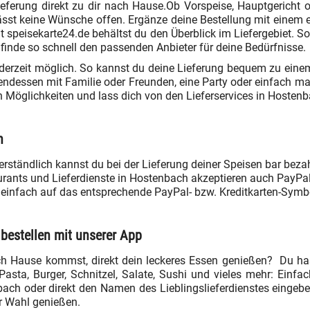
ieferung direkt zu dir nach Hause.Ob Vorspeise, Hauptgericht
sst keine Wünsche offen. Ergänze deine Bestellung mit einem er
speisekarte24.de behältst du den Überblick im Liefergebiet. So
finde so schnell den passenden Anbieter für deine Bedürfnisse.
ederzeit möglich. So kannst du deine Lieferung bequem zu ein
endessen mit Familie oder Freunden, eine Party oder einfach 
en Möglichkeiten und lass dich von den Lieferservices in Hoste
n
erständlich kannst du bei der Lieferung deiner Speisen bar bez
rants und Lieferdienste in Hostenbach akzeptieren auch PayPal
einfach auf das entsprechende PayPal- bzw. Kreditkarten-Symbol
bestellen mit unserer App
h Hause kommst, direkt dein leckeres Essen genießen? Du hast
sta, Burger, Schnitzel, Salate, Sushi und vieles mehr: Einfach
nbach oder direkt den Namen des Lieblingslieferdienstes eingeb
r Wahl genießen.