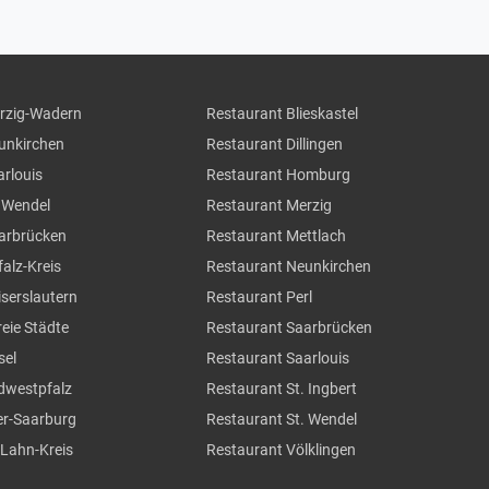
erzig-Wadern
Restaurant Blieskastel
eunkirchen
Restaurant Dillingen
arlouis
Restaurant Homburg
. Wendel
Restaurant Merzig
aarbrücken
Restaurant Mettlach
falz-Kreis
Restaurant Neunkirchen
iserslautern
Restaurant Perl
reie Städte
Restaurant Saarbrücken
sel
Restaurant Saarlouis
üdwestpfalz
Restaurant St. Ingbert
ier-Saarburg
Restaurant St. Wendel
-Lahn-Kreis
Restaurant Völklingen