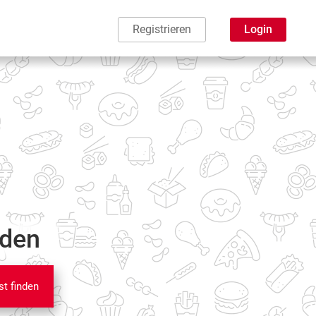
Registrieren
Login
nden
st finden