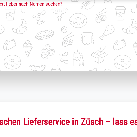
st lieber nach Namen suchen?
chen Lieferservice in Züsch – lass e