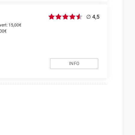
∅ 4,5
ert: 15,00€
,00€
INFO