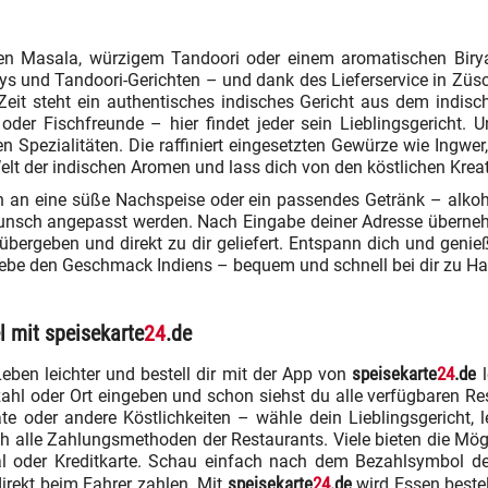
cken Masala, würzigem Tandoori oder einem aromatischen Bir
urrys und Tandoori-Gerichten – und dank des Lieferservice in Zü
 Zeit steht ein authentisches indisches Gericht aus dem indi
r oder Fischfreunde – hier findet jeder sein Lieblingsgericht
 Spezialitäten. Die raffiniert eingesetzten Gewürze wie Ingw
elt der indischen Aromen und lass dich von den köstlichen Kreat
n eine süße Nachspeise oder ein passendes Getränk – alkoholi
unsch angepasst werden. Nach Eingabe deiner Adresse übernehm
übergeben und direkt zu dir geliefert. Entspann dich und geni
erlebe den Geschmack Indiens – bequem und schnell bei dir zu H
l mit speisekarte
24
.de
speisekarte
24
.de
ben leichter und bestell dir mit der App von
l
eitzahl oder Ort eingeben und schon siehst du alle verfügbaren 
alate oder andere Köstlichkeiten – wähle dein Lieblingsgericht
uch alle Zahlungsmethoden der Restaurants. Viele bieten die Mögl
al oder Kreditkarte. Schau einfach nach dem Bezahlsymbol dei
speisekarte
24
.de
direkt beim Fahrer zahlen. Mit
wird Essen bestel