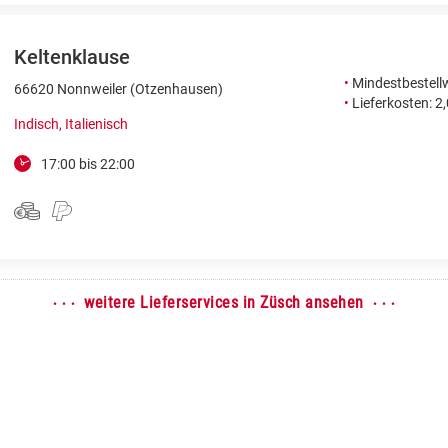
Keltenklause
•
Mindestbestellw
66620 Nonnweiler (Otzenhausen)
•
Lieferkosten: 2
Indisch, Italienisch
17:00 bis 22:00
· · ·
· · ·
weitere Lieferservices in Züsch ansehen