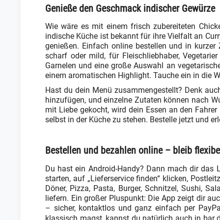
Genieße den Geschmack indischer Gewürze
Wie wäre es mit einem frisch zubereiteten Chi
indische Küche ist bekannt für ihre Vielfalt an C
genießen. Einfach online bestellen und in kurzer
scharf oder mild, für Fleischliebhaber, Vegetarie
Garnelen und eine große Auswahl an vegetarischen
einem aromatischen Highlight. Tauche ein in die W
Hast du dein Menü zusammengestellt? Denk auch a
hinzufügen, und einzelne Zutaten können nach W
mit Liebe gekocht, wird dein Essen an den Fahrer 
selbst in der Küche zu stehen. Bestelle jetzt und 
Bestellen und bezahlen online – bleib flexibe
Du hast ein Android-Handy? Dann mach dir das Le
starten, auf „Lieferservice finden“ klicken, Postl
Döner, Pizza, Pasta, Burger, Schnitzel, Sushi, S
liefern. Ein großer Pluspunkt: Die App zeigt dir a
– sicher, kontaktlos und ganz einfach per PayP
klassisch magst, kannst du natürlich auch in bar 