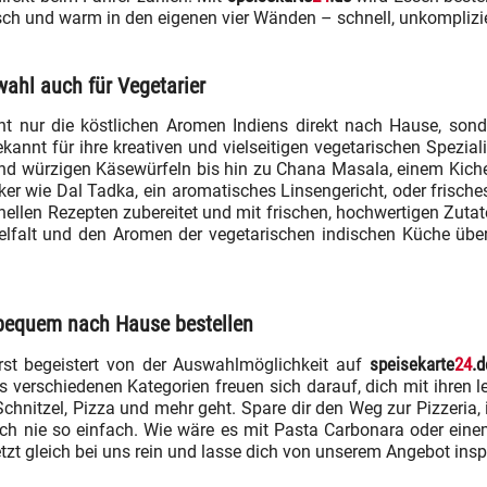
isch und warm in den eigenen vier Wänden – schnell, unkomplizie
wahl auch für Vegetarier
icht nur die köstlichen Aromen Indiens direkt nach Hause, so
kannt für ihre kreativen und vielseitigen vegetarischen Spezial
d würzigen Käsewürfeln bis hin zu Chana Masala, einem Kiche
ker wie Dal Tadka, ein aromatisches Linsengericht, oder frisch
nellen Rezepten zubereitet und mit frischen, hochwertigen Zutate
Vielfalt und den Aromen der vegetarischen indischen Küche üb
t bequem nach Hause bestellen
speisekarte
24
.d
st begeistert von der Auswahlmöglichkeit auf
 verschiedenen Kategorien freuen sich darauf, dich mit ihren le
Schnitzel, Pizza und mehr geht. Spare dir den Weg zur Pizzeria,
noch nie so einfach. Wie wäre es mit Pasta Carbonara oder ei
t gleich bei uns rein und lasse dich von unserem Angebot inspi