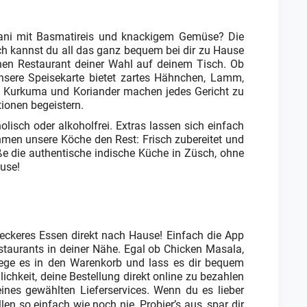
yani mit Basmatireis und knackigem Gemüse? Die
sch kannst du all das ganz bequem bei dir zu Hause
schen Restaurant deiner Wahl auf deinem Tisch. Ob
. Unsere Speisekarte bietet zartes Hähnchen, Lamm,
er, Kurkuma und Koriander machen jedes Gericht zu
ionen begeistern.
sch oder alkoholfrei. Extras lassen sich einfach
en unsere Köche den Rest: Frisch zubereitet und
eße die authentische indische Küche in Züsch, ohne
ause!
eckeres Essen direkt nach Hause! Einfach die App
Restaurants in deiner Nähe. Egal ob Chicken Masala,
, lege es in den Warenkorb und lass es dir bequem
ichkeit, deine Bestellung direkt online zu bezahlen
nes gewählten Lieferservices. Wenn du es lieber
len so einfach wie noch nie. Probier’s aus, spar dir