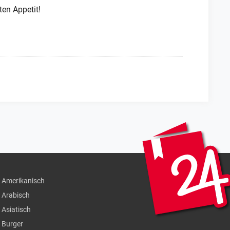
en Appetit!
Amerikanisch
Arabisch
Asiatisch
Burger