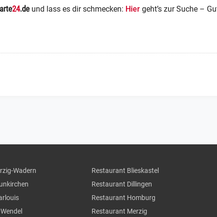
arte
24
.de
und lass es dir schmecken:
Hier
geht’s zur Suche – Gut
erzig-Wadern
Restaurant Blieskastel
eunkirchen
Restaurant Dillingen
arlouis
Restaurant Homburg
. Wendel
Restaurant Merzig