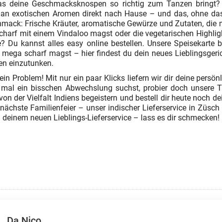
das deine Geschmacksknospen so richtig zum Tanzen bringt? D
ung an exotischen Aromen direkt nach Hause – und das, ohne da
mack: Frische Kräuter, aromatische Gewürze und Zutaten, die 
scharf mit einem Vindaloo magst oder die vegetarischen Highlig
? Du kannst alles easy online bestellen. Unsere Speisekarte bie
r mega scharf magst – hier findest du dein neues Lieblingsgeri
ßen einzutunken.
in Problem! Mit nur ein paar Klicks liefern wir dir deine persö
 mal ein bisschen Abwechslung suchst, probier doch unsere T
von der Vielfalt Indiens begeistern und bestell dir heute noch 
ächste Familienfeier – unser indischer Lieferservice in Züsch i
deinem neuen Lieblings-Lieferservice – lass es dir schmecken!
Da Nico