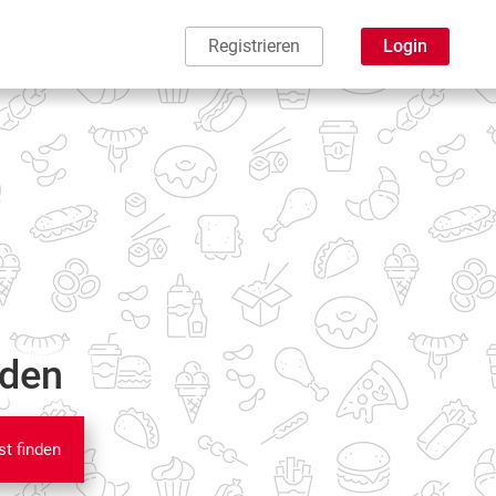
Registrieren
Login
nden
st finden