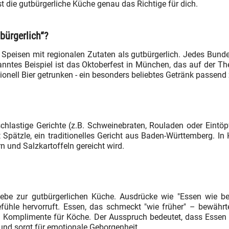
t die gutbürgerliche Küche genau das Richtige für dich.
bürgerlich“?
Speisen mit regionalen Zutaten als gutbürgerlich. Jedes Bundes
kanntes Beispiel ist das Oktoberfest in München, das auf der 
itionell Bier getrunken - ein besonders beliebtes Getränk passe
schlastige Gerichte (z.B. Schweinebraten, Rouladen oder Eintöp
it Spätzle, ein traditionelles Gericht aus Baden-Württemberg. 
rn und Salzkartoffeln gereicht wird.
ebe zur gutbürgerlichen Küche. Ausdrücke wie "Essen wie be
efühle hervorruft. Essen, das schmeckt "wie früher" – bewähr
en Komplimente für Köche. Der Ausspruch bedeutet, dass Essen
und sorgt für emotionale Geborgenheit.