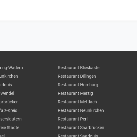
erzig-Wadern
Restaurant Blieskastel
eunkirchen
Restaurant Dillingen
arlouis
Restaurant Homburg
. Wendel
Restaurant Merzig
aarbrücken
Restaurant Mettlach
falz-Kreis
Restaurant Neunkirchen
iserslautern
Restaurant Perl
reie Städte
Restaurant Saarbrücken
sel
Restaurant Saarlouis