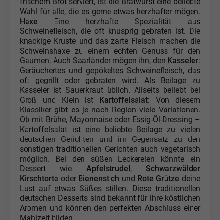
frischem Brot serviert, ist die Bratwurst eine beliebte
Wahl für alle, die es gerne etwas herzhafter mögen.
Haxe
Eine herzhafte Spezialität aus
Schweinefleisch, die oft knusprig gebraten ist. Die
knackige Kruste und das zarte Fleisch machen die
Schweinshaxe zu einem echten Genuss für den
Gaumen. Auch Saarländer mögen ihn, den
Kasseler
:
Geräuchertes und gepökeltes Schweinefleisch, das
oft gegrillt oder gebraten wird. Als Beilage zu
Kasseler ist Sauerkraut üblich. Allseits beliebt bei
Groß und Klein ist
Kartoffelsalat
: Von diesem
Klassiker gibt es je nach Region viele Variationen.
Ob mit Brühe, Mayonnaise oder Essig-Öl-Dressing –
Kartoffelsalat ist eine beliebte Beilage zu vielen
deutschen Gerichten und im Gegensatz zu den
sonstigen traditionellen Gerichten auch vegetarisch
möglich. Bei den süßen Leckereien könnte ein
Dessert wie
Apfelstrudel
,
Schwarzwälder
Kirschtorte
oder
Bienenstich
und
Rote Grütze
deine
Lust auf etwas Süßes stillen. Diese traditionellen
deutschen Desserts sind bekannt für ihre köstlichen
Aromen und können den perfekten Abschluss einer
Mahlzeit bilden.