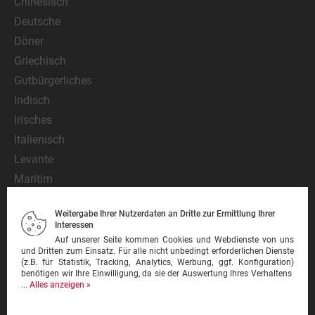
Chinesisch
Deutsche
Döner
Griechisch
Gutbürgerliches
Indisch
Irisches
Italienisch
Levante
Maritim
Mediterran
Weitergabe Ihrer Nutzerdaten an Dritte zur Ermittlung Ihrer
Mexikanisch
Interessen
Nationalgericht
Auf unserer Seite kommen Cookies und Webdienste von uns
und Dritten zum Einsatz. Für alle nicht unbedingt erforderlichen Dienste
Orientalisch
(z.B. für Statistik, Tracking, Analytics, Werbung, ggf. Konfiguration)
benötigen wir Ihre Einwilligung, da sie der Auswertung Ihres Verhaltens
Pasta
...
Alles anzeigen »
Pinsa