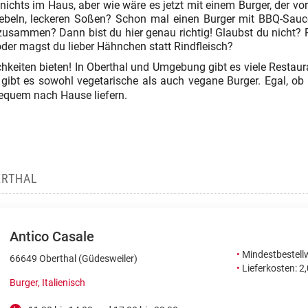
nichts im Haus, aber wie wäre es jetzt mit einem Burger, der v
Zwiebeln, leckeren Soßen? Schon mal einen Burger mit BBQ-Sau
usammen? Dann bist du hier genau richtig! Glaubst du nicht? Pr
oder magst du lieber Hähnchen statt Rindfleisch?
keiten bieten! In Oberthal und Umgebung gibt es viele Restaurant
gibt es sowohl vegetarische als auch vegane Burger. Egal, ob v
quem nach Hause liefern.
ERTHAL
Antico Casale
•
Mindestbestellw
66649 Oberthal (Güdesweiler)
•
Lieferkosten: 2
Burger, Italienisch