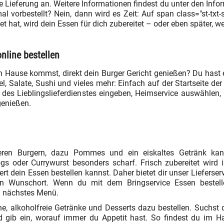
e Lieferung an. Weitere Informationen findest du unter den Info
 vorbestellt? Nein, dann wird es Zeit: Auf span class="st-txt-
 hat, wird dein Essen für dich zubereitet – oder eben später, we
nline bestellen
h Hause kommst, direkt dein Burger Gericht genießen? Du hast
l, Salate, Sushi und vieles mehr: Einfach auf der Startseite der
n des Lieblingslieferdienstes eingeben, Heimservice auswählen
genießen.
ren Burgern, dazu Pommes und ein eiskaltes Getränk kann
 oder Currywurst besonders scharf. Frisch zubereitet wird in 
t dein Essen bestellen kannst. Daher bietet dir unser Lieferser
en Wunschort. Wenn du mit dem Bringservice Essen bestelle
in nächstes Menü.
e, alkoholfreie Getränke und Desserts dazu bestellen. Suchst
d gib ein, worauf immer du Appetit hast. So findest du im Ha