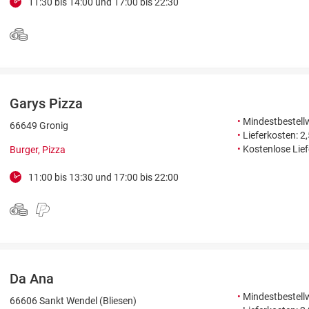
11:30 bis 14:00 und 17:00 bis 22:30
Garys Pizza
•
Mindestbestellw
66649 Gronig
•
Lieferkosten: 2
•
Kostenlose Lie
Burger, Pizza
11:00 bis 13:30 und 17:00 bis 22:00
Da Ana
•
Mindestbestellw
66606 Sankt Wendel (Bliesen)