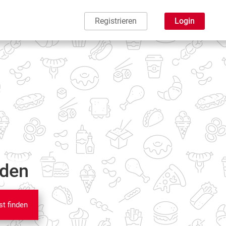
Registrieren
Login
nden
st finden