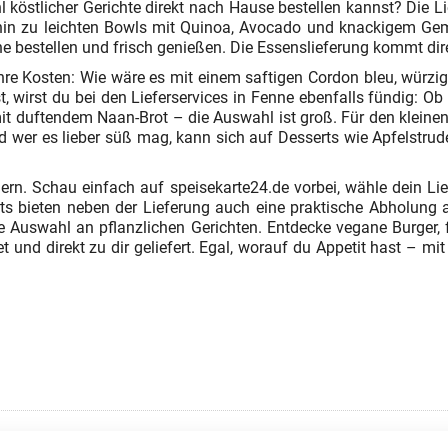
östlicher Gerichte direkt nach Hause bestellen kannst? Die Lie
 hin zu leichten Bowls mit Quinoa, Avocado und knackigem Gem
e bestellen und frisch genießen. Die Essenslieferung kommt dir
hre Kosten: Wie wäre es mit einem saftigen Cordon bleu, würz
, wirst du bei den Lieferservices in Fenne ebenfalls fündig: Ob
t duftendem Naan-Brot – die Auswahl ist groß. Für den kleine
nd wer es lieber süß mag, kann sich auf Desserts wie Apfelstru
. Schau einfach auf speisekarte24.de vorbei, wähle dein Lieb
nts bieten neben der Lieferung auch eine praktische Abholung 
e Auswahl an pflanzlichen Gerichten. Entdecke vegane Burger,
t und direkt zu dir geliefert. Egal, worauf du Appetit hast – mi