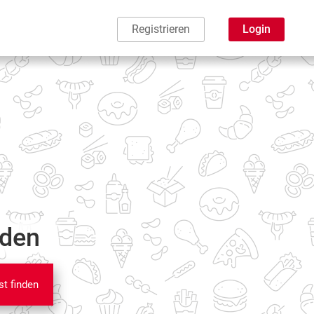
Registrieren
Login
nden
st finden