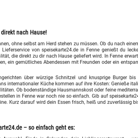
t direkt nach Hause!
nen, ohne selbst am Herd stehen zu müssen. Ob du nach einem 
eferservice von speisekarte24.de in Fenne genießt du leck
tät, die direkt zu dir nach Hause geliefert wird. In Fenne erwa
essen, ein gemütliches Abendessen mit Freunden oder ein entspa
gerichten über würzige Schnitzel und knusprige Burger bis 
ans internationaler Küche kommen auf ihre Kosten: Genieße ital
ialitäten. Ob bodenständige Hausmannskost oder feine mediterran
ellen in Fenne war noch nie so einfach. Gib auf speisekarte24.
ine. Kurz darauf wird dein Essen frisch, heiß und zuverlässig bi
arte24.de – so einfach geht es: