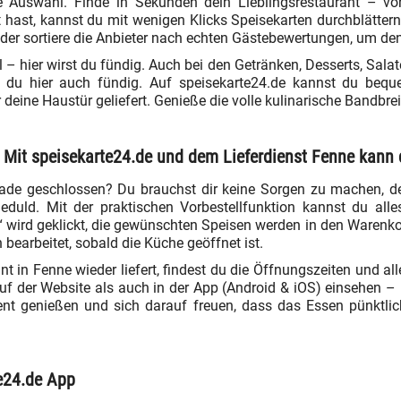
e Auswahl. Finde in Sekunden dein Lieblingsrestaurant – v
t hast, kannst du mit wenigen Klicks Speisekarten durchblättern
oder sortiere die Anbieter nach echten Gästebewertungen, um den
– hier wirst du fündig. Auch bei den Getränken, Desserts, Sal
st du hier auch fündig. Auf speisekarte24.de kannst du be
 deine Haustür geliefert. Genieße die volle kulinarische Bandbre
n? Mit speisekarte24.de und dem Lieferdienst Fenne kann 
erade geschlossen? Du brauchst dir keine Sorgen zu machen, d
 Geduld. Mit der praktischen Vorbestellfunktion kannst du a
n“ wird geklickt, die gewünschten Speisen werden in den Warenk
bearbeitet, sobald die Küche geöffnet ist.
in Fenne wieder liefert, findest du die Öffnungszeiten und all
uf der Website als auch in der App (Android & iOS) einsehen – i
nt genießen und sich darauf freuen, dass das Essen pünktlic
te24.de App