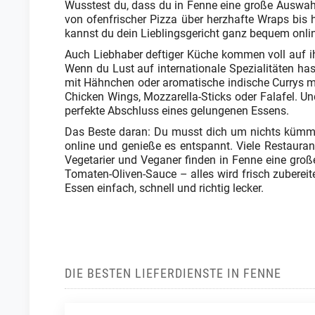
Wusstest du, dass du in Fenne eine große Auswahl k
von ofenfrischer Pizza über herzhafte Wraps bis
kannst du dein Lieblingsgericht ganz bequem onlin
Auch Liebhaber deftiger Küche kommen voll auf i
Wenn du Lust auf internationale Spezialitäten hast
mit Hähnchen oder aromatische indische Currys mi
Chicken Wings, Mozzarella-Sticks oder Falafel. U
perfekte Abschluss eines gelungenen Essens.
Das Beste daran: Du musst dich um nichts kümmern
online und genieße es entspannt. Viele Restaura
Vegetarier und Veganer finden in Fenne eine groß
Tomaten-Oliven-Sauce – alles wird frisch zubereite
Essen einfach, schnell und richtig lecker.
DIE BESTEN LIEFERDIENSTE IN FENNE