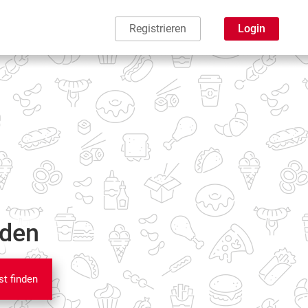
Registrieren
Login
nden
st finden