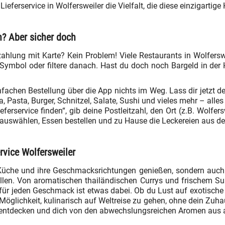
eferservice in Wolfersweiler die Vielfalt, die diese einzigartige
n? Aber sicher doch
ahlung mit Karte? Kein Problem! Viele Restaurants in Wolfers
 Symbol oder filtere danach. Hast du doch noch Bargeld in de
fachen Bestellung über die App nichts im Weg. Lass dir jetzt d
, Pasta, Burger, Schnitzel, Salate, Sushi und vieles mehr – alle
eferservice finden“, gib deine Postleitzahl, den Ort (z.B. Wolf
e auswählen, Essen bestellen und zu Hause die Leckereien aus d
rvice Wolfersweiler
 Küche und ihre Geschmacksrichtungen genießen, sondern auch ei
ellen. Von aromatischen thailändischen Currys und frischem S
r jeden Geschmack ist etwas dabei. Ob du Lust auf exotische Ge
e Möglichkeit, kulinarisch auf Weltreise zu gehen, ohne dein Zuh
 entdecken und dich von den abwechslungsreichen Aromen aus a