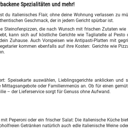
rbackene Spezialitäten und mehr!
bst du italienisches Flair, ohne deine Wohnung verlassen zu mü
hentischen Geschmack, der in jedem Gericht spürbar ist.
ige Steinofenpizzen, die nach Wunsch mit frischen Zutaten wie
t, kann sich auf köstliche Gerichte wie Tagliatelle al Pesto 
in dein Zuhause. Auch Vorspeisen wie Antipasti-Platten mit g
etarier kommen ebenfalls auf ihre Kosten: Gerichte wie Pizza 
nn.
iert: Speisekarte auswählen, Lieblingsgerichte anklicken und 
lle Mittagsangebote oder Familienmenüs an. Ob für einen gemü
ilie – der Lieferservice sorgt für Genuss ohne Aufwand.
it Peperoni oder ein frischer Salat: Die italienische Küche bie
olfreien Getränken natürlich auch edle italienische Weine oder 