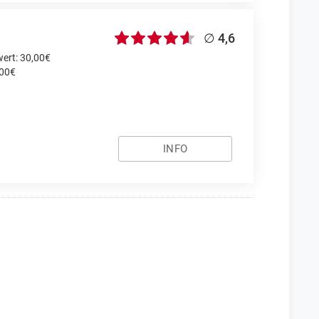
∅ 4,6
ert: 30,00€
,00€
INFO