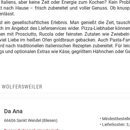
aliens, aber keine Zeit oder Energie zum Kochen? Kein Problem
rekt nach Hause – frisch zubereitet und voller Genuss. Ob knusp
enlässt.
st ein gesellschaftliches Erlebnis. Man genießt die Zeit, tausc
ch im Angebot des Lieferservices wider. Pizza-Liebhaber könne
ten mit Prosciutto, Rucola oder feinsten Zutaten wie Zwiebel
iel Liebe im heißen Ofen goldbraun gebacken. Auch Pasta-Fan
 nach traditionellen italienischen Rezepten zubereitet. Für leich
ngs und optionalen Extras wie Käse, gegrilltem Hähnchen oder G
IN WOLFERSWEILER
Da Ana
•
Mindestbestellw
66606 Sankt Wendel (Bliesen)
•
Lieferkosten: 3