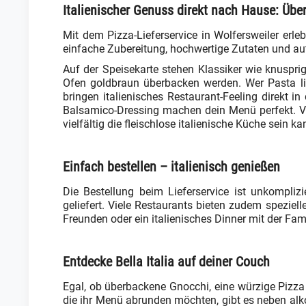
Italienischer Genuss direkt nach Hause: Übe
Mit dem Pizza-Lieferservice in Wolfersweiler erle
einfache Zubereitung, hochwertige Zutaten und aut
Auf der Speisekarte stehen Klassiker wie knuspr
Ofen goldbraun überbacken werden. Wer Pasta lieb
bringen italienisches Restaurant-Feeling direkt 
Balsamico-Dressing machen dein Menü perfekt. Veg
vielfältig die fleischlose italienische Küche sein ka
Einfach bestellen – italienisch genießen
Die Bestellung beim Lieferservice ist unkompliz
geliefert. Viele Restaurants bieten zudem spezie
Freunden oder ein italienisches Dinner mit der Fam
Entdecke Bella Italia auf deiner Couch
Egal, ob überbackene Gnocchi, eine würzige Pizza m
die ihr Menü abrunden möchten, gibt es neben alkoh