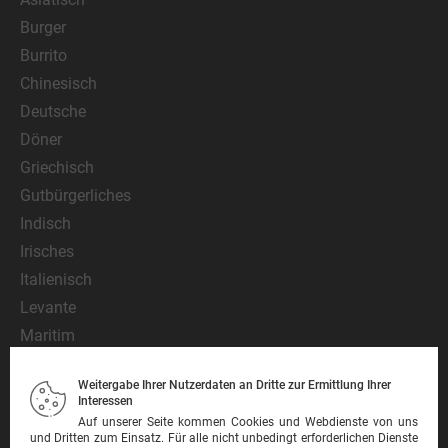
Burger
Burrito
Chinesisch
Deutsche
Döner
Griechisch
Gutbürgerliches
Indisch
Irisches
Italienisch
Levante
Maritim
Mediterran
Weitergabe Ihrer Nutzerdaten an Dritte zur Ermittlung Ihrer
Mexikanisch
Interessen
Nationalgericht
Auf unserer Seite kommen Cookies und Webdienste von uns
und Dritten zum Einsatz. Für alle nicht unbedingt erforderlichen Dienste
Orientalisch