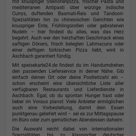
mit knuspriger Steinofenpizza, frischer Pasta und
mediterranen Antipasti über würzige indische
Currys, duftenden Basmati-Reis und Tandoori-
Spezialitäten hin zu chinesischen Gerichten wie
knuspriger Ente, Frühlingsrollen oder gebratenen
Nudeln – hier findest du alles, was das Herz
begehrt. Auch wer den herzhaften Geschmack eines
saftigen Döners, frisch belegten Lahmacuns oder
einer deftigen türkischen Pizza liebt, wird in
Aschbach garantiert fündig.
Mit speisekarte24.de findest du im Handumdrehen
den passenden Lieferservice in deiner Nähe. Gib
einfach deinen Ort oder deine Postleitzahl ein –
schon erscheint eine übersichtliche Liste aller
verfügbaren Restaurants und Lieferdienste in
Aschbach. Egal, ob du spontan Hunger hast oder
lieber im Voraus planst: Viele Anbieter ermöglichen
auch eine Vorbestellung, damit dein Essen
punktgenau geliefert wird – sei es zur Mittagspause
im Büro oder zum gemütlichen Abendessen daheim.
Die Auswahl reicht dabei von internationalen
Spezialitäten bis zu klassischer deutscher