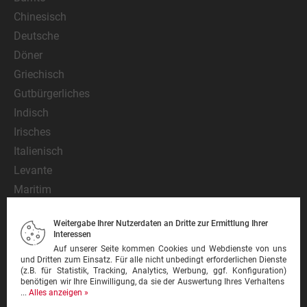
Chinesisch
Deutsche
Döner
Griechisch
Gutbürgerliches
Indisch
Irisches
Italienisch
Levante
Maritim
Mediterran
Weitergabe Ihrer Nutzerdaten an Dritte zur Ermittlung Ihrer
Mexikanisch
Interessen
Nationalgericht
Auf unserer Seite kommen Cookies und Webdienste von uns
und Dritten zum Einsatz. Für alle nicht unbedingt erforderlichen Dienste
Orientalisch
(z.B. für Statistik, Tracking, Analytics, Werbung, ggf. Konfiguration)
benötigen wir Ihre Einwilligung, da sie der Auswertung Ihres Verhaltens
Pasta
...
Alles anzeigen »
Pinsa