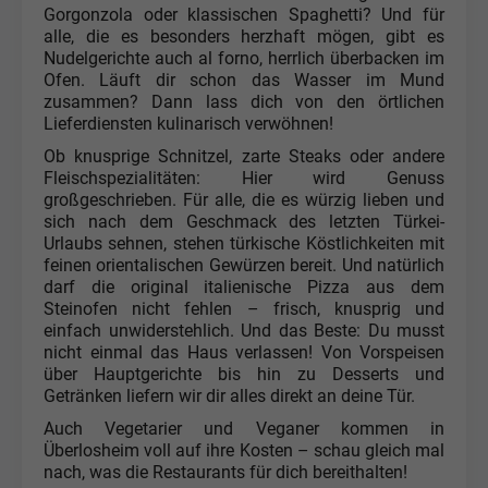
Gorgonzola oder klassischen Spaghetti? Und für
alle, die es besonders herzhaft mögen, gibt es
Nudelgerichte auch al forno, herrlich überbacken im
Ofen. Läuft dir schon das Wasser im Mund
zusammen? Dann lass dich von den örtlichen
Lieferdiensten kulinarisch verwöhnen!
Ob knusprige Schnitzel, zarte Steaks oder andere
Fleischspezialitäten: Hier wird Genuss
großgeschrieben. Für alle, die es würzig lieben und
sich nach dem Geschmack des letzten Türkei-
Urlaubs sehnen, stehen türkische Köstlichkeiten mit
feinen orientalischen Gewürzen bereit. Und natürlich
darf die original italienische Pizza aus dem
Steinofen nicht fehlen – frisch, knusprig und
einfach unwiderstehlich. Und das Beste: Du musst
nicht einmal das Haus verlassen! Von Vorspeisen
über Hauptgerichte bis hin zu Desserts und
Getränken liefern wir dir alles direkt an deine Tür.
Auch Vegetarier und Veganer kommen in
Überlosheim voll auf ihre Kosten – schau gleich mal
nach, was die Restaurants für dich bereithalten!