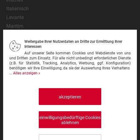
Italienisch
Levante
Maritim
Mediterran
Weitergabe Ihrer Nutzerdaten an Dritte zur Ermittlung Ihrer
Mexikanisch
Interessen
Nationalgericht
Auf unserer Seite kommen Cookies und Webdienste von uns
und Dritten zum Einsatz. Für alle nicht unbedingt erforderlichen Dienste
Orientalisch
(z.B. für Statistik, Tracking, Analytics, Werbung, ggf. Konfiguration)
benötigen wir Ihre Einwilligung, da sie der Auswertung Ihres Verhaltens
Pasta
...
Alles anzeigen »
Pinsa
Pizza
Pizzeria
akzeptieren
Schnitzel
Steak
einwilligungsbedürftige Cookies
Sushi
ablehnen
Thailändisch
Türkisch