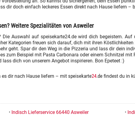
e Vorbestellung an. So kannst du sichergehen, dein Essen pünk
Lass dir doch einfach leckeres Essen direkt nach Hause liefern 
sen? Weitere Spezialitäten von Asweiler
Die Auswahl auf speisekarte24.de wird dich begeistern. Auf 
icher Kategorien freuen sich darauf, dich mit ihren Köstlichkeit
mehr geht. Spar dir den Weg in die Pizzeria und lass dir dein ind
 es zum Beispiel mit Pasta Carbonara oder einem Schnitzel mit
lass dich von unserem Angebot inspirieren. Bon Epeteet :)
speisekarte
24
.de
s es dir nach Hause liefern – mit
findest du in k
•
Indisch Lieferservice 66440 Asweiler
•
Ind