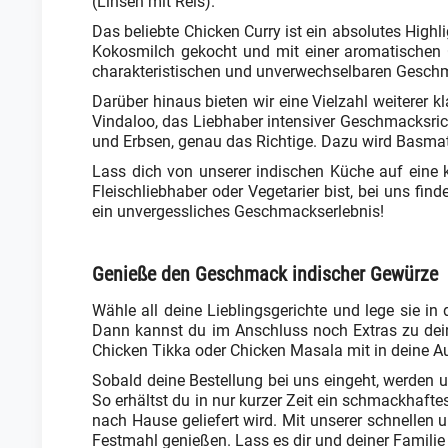
(Linsen mit Reis).
Das beliebte Chicken Curry ist ein absolutes High
Kokosmilch gekocht und mit einer aromatischen C
charakteristischen und unverwechselbaren Gesch
Darüber hinaus bieten wir eine Vielzahl weiterer 
Vindaloo, das Liebhaber intensiver Geschmacksric
und Erbsen, genau das Richtige. Dazu wird Basmati
Lass dich von unserer indischen Küche auf eine k
Fleischliebhaber oder Vegetarier bist, bei uns fi
ein unvergessliches Geschmackserlebnis!
Genieße den Geschmack indischer Gewürze
Wähle all deine Lieblingsgerichte und lege sie i
Dann kannst du im Anschluss noch Extras zu dein
Chicken Tikka oder Chicken Masala mit in deine A
Sobald deine Bestellung bei uns eingeht, werden 
So erhältst du in nur kurzer Zeit ein schmackhafte
nach Hause geliefert wird. Mit unserer schnellen 
Festmahl genießen. Lass es dir und deiner Famili