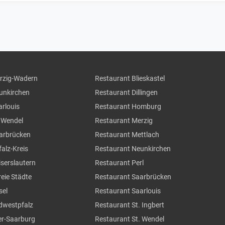
erzig-Wadern
Restaurant Blieskastel
eunkirchen
Restaurant Dillingen
arlouis
Restaurant Homburg
. Wendel
Restaurant Merzig
aarbrücken
Restaurant Mettlach
falz-Kreis
Restaurant Neunkirchen
iserslautern
Restaurant Perl
reie Städte
Restaurant Saarbrücken
sel
Restaurant Saarlouis
üdwestpfalz
Restaurant St. Ingbert
ier-Saarburg
Restaurant St. Wendel