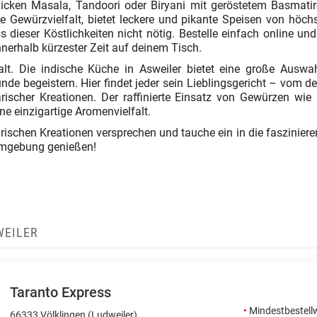
 Chicken Masala, Tandoori oder Biryani mit geröstetem Basma
re Gewürzvielfalt, bietet leckere und pikante Speisen von höchs
s dieser Köstlichkeiten nicht nötig. Bestelle einfach online u
innerhalb kürzester Zeit auf deinem Tisch.
lt. Die indische Küche in Asweiler bietet eine große Auswah
unde begeistern. Hier findet jeder sein Lieblingsgericht – vom 
tarischer Kreationen. Der raffinierte Einsatz von Gewürzen w
ne einzigartige Aromenvielfalt.
rischen Kreationen versprechen und tauche ein in die fasziniere
 Umgebung genießen!
WEILER
Taranto Express
•
Mindestbestellw
66333 Völklingen (Ludweiler)