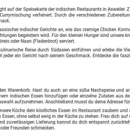
light auf der Speisekarte der indischen Restaurants in Asweiler
urrymischung verfeinert. Durch die verschiedenen Zubereitung
mack.
klassischer indischer Gerichte an, wie das cremige Chicken Korm
htungen begeistern wird. Für den kleinen Hunger sind unsere kn
reis oder Naan (Fladenbrot) serviert.
ulinarische Reise durch Südasien entführen und erlebe die Viel
ndet jeder ein Gericht nach seinem Geschmack. Entdecke die fa
n den Warenkorb. Hast du auch an eine süße Nachspeise und an
em indischen Essen hinzufügen oder einzelne Zutaten aus dein
uswahl aufzunehmen. Anschließend musst du deine Adresse für u
unsere Köche dein köstliches Essen im Restaurant zaubern und 
s Essen, ohne selbst ewig in der Küche zu stehen. Freu dich auf 
und zuverlässigen Lieferung kannst du dich entspannt zurückle
e oder Freunden schmecken.