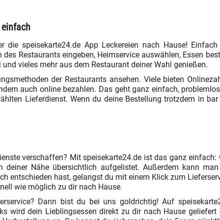
 einfach
er die speisekarte24.de App Leckereien nach Hause! Einfach a
men des Restaurants eingeben, Heimservice auswählen, Essen be
shi und vieles mehr aus dem Restaurant deiner Wahl genießen.
lungsmethoden der Restaurants ansehen. Viele bieten Onlineza
ndern auch online bezahlen. Das geht ganz einfach, problemlos
hlten Lieferdienst. Wenn du deine Bestellung trotzdem in bar
rdienste verschaffen? Mit speisekarte24.de ist das ganz einfach:
n deiner Nähe übersichtlich aufgelistet. Außerdem kann man
 entschieden hast, gelangst du mit einem Klick zum Lieferservi
nell wie möglich zu dir nach Hause.
rservice? Dann bist du bei uns goldrichtig! Auf speisekarte
cks wird dein Lieblingsessen direkt zu dir nach Hause geliefer