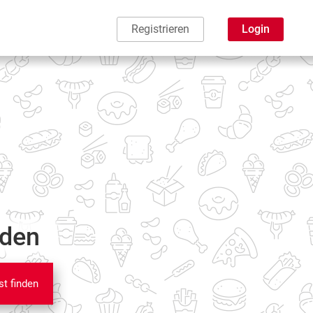
Registrieren
Login
nden
st finden