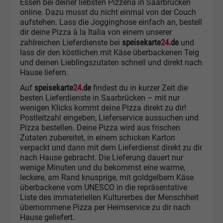
Essen bei deiner liebsten Pizzeria in Saarbrücken
online. Dazu musst du nicht einmal von der Couch
aufstehen. Lass die Jogginghose einfach an, bestell
dir deine Pizza à la Italia von einem unserer
speisekarte
24
.de
zahlreichen Lieferdienste bei
und
lass dir den köstlichen mit Käse überbackenen Teig
und deinen Lieblingszutaten schnell und direkt nach
Hause liefern.
speisekarte
24
.de
Auf
findest du in kurzer Zeit die
besten Lieferdienste in Saarbrücken – mit nur
wenigen Klicks kommt deine Pizza direkt zu dir!
Postleitzahl eingeben, Lieferservice aussuchen und
Pizza bestellen. Deine Pizza wird aus frischen
Zutaten zubereitet, in einem schicken Karton
verpackt und dann mit dem Lieferdienst direkt zu dir
nach Hause gebracht. Die Lieferung dauert nur
wenige Minuten und du bekommst eine warme,
leckere, am Rand knusprige, mit goldgelbem Käse
überbackene vom UNESCO in die repräsentative
Liste des immateriellen Kulturerbes der Menschheit
übernommene Pizza per Heimservice zu dir nach
Hause geliefert.