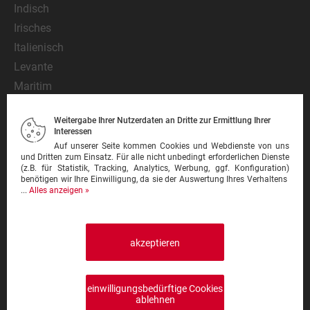
Indisch
Irisches
Italienisch
Levante
Maritim
Mediterran
Weitergabe Ihrer Nutzerdaten an Dritte zur Ermittlung Ihrer
Mexikanisch
Interessen
Nationalgericht
Auf unserer Seite kommen Cookies und Webdienste von uns
und Dritten zum Einsatz. Für alle nicht unbedingt erforderlichen Dienste
Orientalisch
(z.B. für Statistik, Tracking, Analytics, Werbung, ggf. Konfiguration)
benötigen wir Ihre Einwilligung, da sie der Auswertung Ihres Verhaltens
Pasta
...
Alles anzeigen »
Pinsa
Pizza
Pizzeria
akzeptieren
Schnitzel
Steak
einwilligungsbedürftige Cookies
Sushi
ablehnen