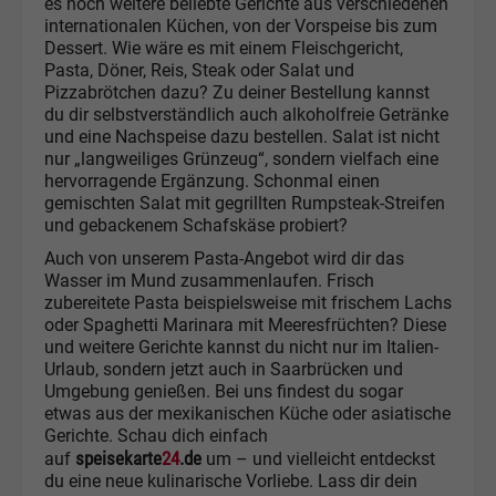
es noch weitere beliebte Gerichte aus verschiedenen
internationalen Küchen, von der Vorspeise bis zum
Dessert. Wie wäre es mit einem Fleischgericht,
Pasta, Döner, Reis, Steak oder Salat und
Pizzabrötchen dazu? Zu deiner Bestellung kannst
du dir selbstverständlich auch alkoholfreie Getränke
und eine Nachspeise dazu bestellen. Salat ist nicht
nur „langweiliges Grünzeug“, sondern vielfach eine
hervorragende Ergänzung. Schonmal einen
gemischten Salat mit gegrillten Rumpsteak-Streifen
und gebackenem Schafskäse probiert?
Auch von unserem Pasta-Angebot wird dir das
Wasser im Mund zusammenlaufen. Frisch
zubereitete Pasta beispielsweise mit frischem Lachs
oder Spaghetti Marinara mit Meeresfrüchten? Diese
und weitere Gerichte kannst du nicht nur im Italien-
Urlaub, sondern jetzt auch in Saarbrücken und
Umgebung genießen. Bei uns findest du sogar
etwas aus der mexikanischen Küche oder asiatische
Gerichte. Schau dich einfach
speisekarte
24
.de
auf
um – und vielleicht entdeckst
du eine neue kulinarische Vorliebe. Lass dir dein