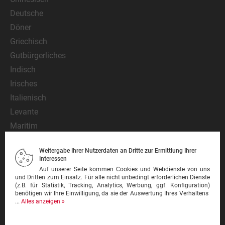
Deutsche
Döner
Griechisch
Gutbürgerliches
Indisch
Irisches
Italienisch
Levante
Maritim
Mediterran
Weitergabe Ihrer Nutzerdaten an Dritte zur Ermittlung Ihrer
Mexikanisch
Interessen
Nationalgericht
Auf unserer Seite kommen Cookies und Webdienste von uns
und Dritten zum Einsatz. Für alle nicht unbedingt erforderlichen Dienste
Orientalisch
(z.B. für Statistik, Tracking, Analytics, Werbung, ggf. Konfiguration)
benötigen wir Ihre Einwilligung, da sie der Auswertung Ihres Verhaltens
Pasta
...
Alles anzeigen »
Pinsa
Pizza