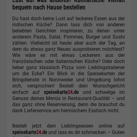
Lust auf was anderes? Kulinarische Vielfalt
bequem nach Hause bestellen
Du hast doch keine Lust auf leckeres Essen aus der
indischen Küche? Dann lass dich von anderen
beliebten Gerichten inspirieren, zu denen unter
anderem Pasta, Salat, Pommes, Burger und Sushi
zählen. Vielleicht ist heute aber auch der Tag, an
dem du etwas ganz Neues ausprobieren möchtest?
Wie wäre es mit etwas Leckerem aus der
französischen oder italienischen Küche? Oder doch
lieber ganz klassisch Pizza vom Lieblingsitaliener
um die Ecke? Ein Blick in die Speisekarten der
Bringdienste in Nonnweiler und Umgebung lohnt
sich, versprochen! Bestell dein Wunschgericht
speisekarte
24
.de
einfach auf
und schwelge im
Genuss deines Menüs in Restaurant-Qualität – und
das ganz ohne Reservierung, denn die brauchst du
dank Lieferservice am heimischem Esstisch nicht.
Bestell jetzt dein Lieblingsessen online auf
speisekarte
24
.de
und lass es dir schmecken – Guten