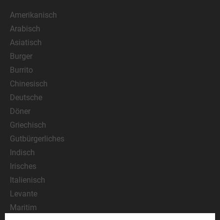
Amerikanisch
Arabisch
Asiatisch
Burger
Burrito
Chinesisch
Deutsche
Döner
Griechisch
Gutbürgerliches
Indisch
Irisches
Italienisch
Levante
Maritim