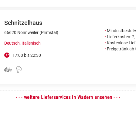
Schnitzelhaus
•
Mindestbestellw
66620 Nonnweiler (Primstal)
•
Lieferkosten: 2
•
Kostenlose Lie
Deutsch, Italienisch
•
Freigetränk ab
17:00 bis 22:30
· · ·
· · ·
weitere Lieferservices in Wadern ansehen