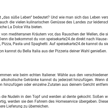
t „das süße Leben“ bedeutet? Und wie man sich das Leben versüß
 auch die vielen kulinarischen Genüsse des Landes zur leidensch
üche La Dolce Vita bieten.
uft von mediterranen Kräutern vor, das Rauschen der Wellen, die
 Denn die bekommst du von speisekarte24.de direkt nach Hause g
, Pizza, Pasta und Spaghetti. Auf speisekarte24.de kannst du s
n kannst du Bella Italia aus der Pizzeria deiner Wahl genießen.
mmen wie beim echten Italiener. Wähle aus den verschiedenen
nd alkoholische Getränke kannst du jederzeit hinzufügen. Wenn d
en hinzufügen oder einzelne Zutaten aus deinem Gericht entfer
die Nudeln in den Topf und werden al dente gekocht. Soßen we
e fertig, werden sie den Fahrern des Homeservice übergeben. Di
ere Lieferung zu überreichen.