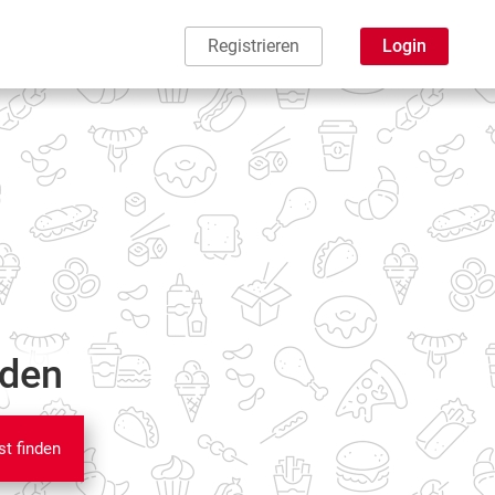
Registrieren
Login
nden
st finden