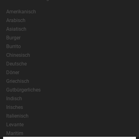
Amerikanisch
Arabisch
Asiatisch
Burger
Burrito
Chinesisch
Deutsche
Döner
Griechisch
Gutbürgerliches
Indisch
Irisches
Italienisch
Levante
Maritim