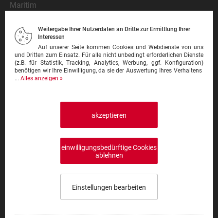
Maritim
Mediterran
Weitergabe Ihrer Nutzerdaten an Dritte zur Ermittlung Ihrer
Mexikanisch
Interessen
Nationalgericht
Auf unserer Seite kommen Cookies und Webdienste von uns
und Dritten zum Einsatz. Für alle nicht unbedingt erforderlichen Dienste
Orientalisch
(z.B. für Statistik, Tracking, Analytics, Werbung, ggf. Konfiguration)
benötigen wir Ihre Einwilligung, da sie der Auswertung Ihres Verhaltens
Pasta
...
Alles anzeigen »
Pinsa
Pizza
Pizzeria
akzeptieren
Schnitzel
Steak
einwilligungsbedürftige Cookies
Sushi
ablehnen
Thailändisch
Türkisch
Einstellungen bearbeiten
Vegan
Vegetarisch