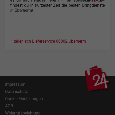
speisekarte
24
.de
es dir nach Hause liefern – mit
>
findest du in kürzester Zeit die besten Bringdienste
in Überherrn!
•
Italienisch Lieferservice 66802 Überherrn
Impressum
Datenschutz
Cookie-Einstellungen
AGB
Widerrufsbelehrung