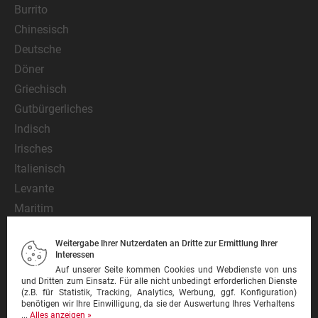
Burrito
Chinesisch
Deutsche
Döner
Griechisch
Gutbürgerliches
Indisch
Irisches
Italienisch
Levante
Maritim
Mediterran
Weitergabe Ihrer Nutzerdaten an Dritte zur Ermittlung Ihrer
Mexikanisch
Interessen
Nationalgericht
Auf unserer Seite kommen Cookies und Webdienste von uns
und Dritten zum Einsatz. Für alle nicht unbedingt erforderlichen Dienste
Orientalisch
(z.B. für Statistik, Tracking, Analytics, Werbung, ggf. Konfiguration)
benötigen wir Ihre Einwilligung, da sie der Auswertung Ihres Verhaltens
Pasta
...
Alles anzeigen »