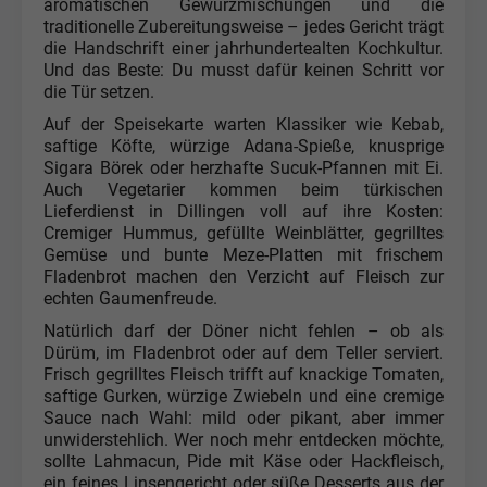
aromatischen Gewürzmischungen und die
traditionelle Zubereitungsweise – jedes Gericht trägt
die Handschrift einer jahrhundertealten Kochkultur.
Und das Beste: Du musst dafür keinen Schritt vor
die Tür setzen.
Auf der Speisekarte warten Klassiker wie Kebab,
saftige Köfte, würzige Adana-Spieße, knusprige
Sigara Börek oder herzhafte Sucuk-Pfannen mit Ei.
Auch Vegetarier kommen beim türkischen
Lieferdienst in Dillingen voll auf ihre Kosten:
Cremiger Hummus, gefüllte Weinblätter, gegrilltes
Gemüse und bunte Meze-Platten mit frischem
Fladenbrot machen den Verzicht auf Fleisch zur
echten Gaumenfreude.
Natürlich darf der Döner nicht fehlen – ob als
Dürüm, im Fladenbrot oder auf dem Teller serviert.
Frisch gegrilltes Fleisch trifft auf knackige Tomaten,
saftige Gurken, würzige Zwiebeln und eine cremige
Sauce nach Wahl: mild oder pikant, aber immer
unwiderstehlich. Wer noch mehr entdecken möchte,
sollte Lahmacun, Pide mit Käse oder Hackfleisch,
ein feines Linsengericht oder süße Desserts aus der