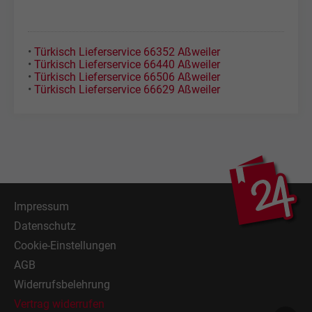
•
Türkisch Lieferservice 66352 Aßweiler
•
Türkisch Lieferservice 66440 Aßweiler
•
Türkisch Lieferservice 66506 Aßweiler
•
Türkisch Lieferservice 66629 Aßweiler
Impressum
Datenschutz
Cookie-Einstellungen
AGB
Widerrufsbelehrung
Vertrag widerrufen