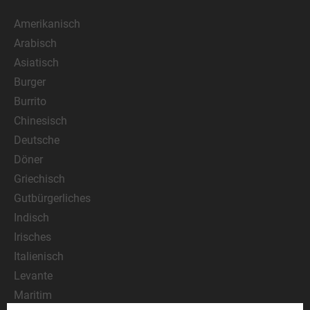
Amerikanisch
Arabisch
Asiatisch
Burger
Burrito
Chinesisch
Deutsche
Döner
Griechisch
Gutbürgerliches
Indisch
Irisches
Italienisch
Levante
Maritim