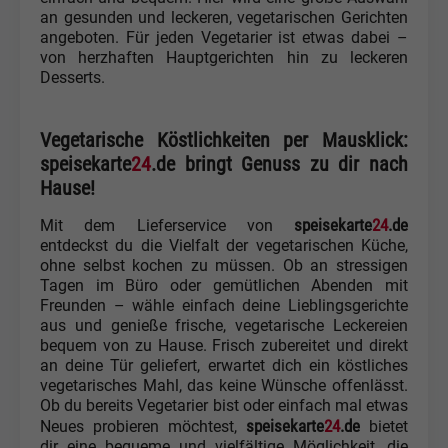
an gesunden und leckeren, vegetarischen Gerichten
angeboten. Für jeden Vegetarier ist etwas dabei –
von herzhaften Hauptgerichten hin zu leckeren
Desserts.
Vegetarische Köstlichkeiten per Mausklick:
speisekarte
24
.de bringt Genuss zu dir nach
Hause!
speisekarte
24
.de
Mit dem Lieferservice von
entdeckst du die Vielfalt der vegetarischen Küche,
ohne selbst kochen zu müssen. Ob an stressigen
Tagen im Büro oder gemütlichen Abenden mit
Freunden – wähle einfach deine Lieblingsgerichte
aus und genieße frische, vegetarische Leckereien
bequem von zu Hause. Frisch zubereitet und direkt
an deine Tür geliefert, erwartet dich ein köstliches
vegetarisches Mahl, das keine Wünsche offenlässt.
Ob du bereits Vegetarier bist oder einfach mal etwas
speisekarte
24
.de
Neues probieren möchtest,
bietet
dir eine bequeme und vielfältige Möglichkeit, die