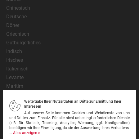
Chinesisch
Deutsche
Döner
Griechisch
Gutbürgerliches
Indisch
Irisches
Italienisch
Levante
Maritim
Mediterran
Weitergabe Ihrer Nutzerdaten an Dritte zur Ermittlung Ihrer
Mexikanisch
Interessen
Nationalgericht
Auf unserer Seite kommen Cookies und Webdienste von uns
und Dritten zum Einsatz. Für alle nicht unbedingt erforderlichen Dienste
Orientalisch
(z.B. für Statistik, Tracking, Analytics, Werbung, ggf. Konfiguration)
benötigen wir Ihre Einwilligung, da sie der Auswertung Ihres Verhaltens
Pasta
...
Alles anzeigen »
Pinsa