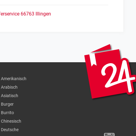
ferservice 66763 Illingen
Amerikanisch
Arabisch
Asiatisch
Burger
Burrito
Chinesisch
Deutsche