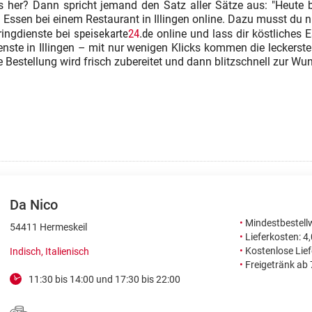
s her? Dann spricht jemand den Satz aller Sätze aus: "Heute 
n Essen bei einem Restaurant in Illingen online. Dazu musst du n
speisekarte
24
.de
ringdienste bei
online und lass dir köstliches E
enste in Illingen – mit nur wenigen Klicks kommen die leckersten
Bestellung wird frisch zubereitet und dann blitzschnell zur Wun
Da Nico
•
Mindestbestellw
54411 Hermeskeil
•
Lieferkosten: 4
•
Kostenlose Lie
Indisch, Italienisch
•
Freigetränk ab
11:30 bis 14:00 und 17:30 bis 22:00