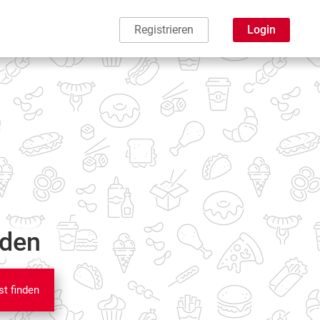
Registrieren
Login
nden
st finden