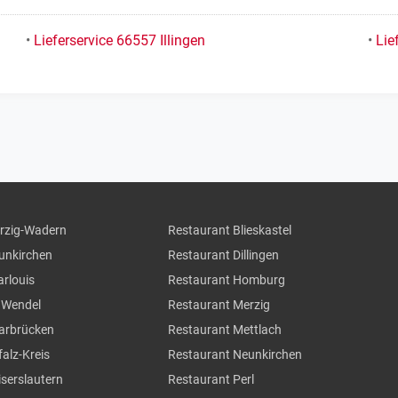
•
Lieferservice 66557 Illingen
•
Lie
erzig-Wadern
Restaurant Blieskastel
eunkirchen
Restaurant Dillingen
arlouis
Restaurant Homburg
. Wendel
Restaurant Merzig
aarbrücken
Restaurant Mettlach
falz-Kreis
Restaurant Neunkirchen
iserslautern
Restaurant Perl