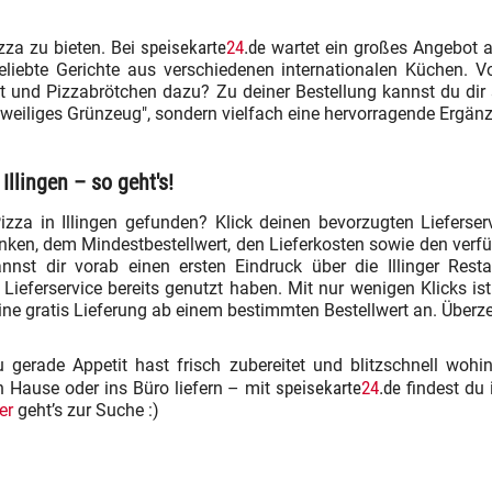
speisekarte
24
.de
zza zu bieten. Bei
wartet ein großes Angebot a
eliebte Gerichte aus verschiedenen internationalen Küchen. V
lat und Pizzabrötchen dazu? Zu deiner Bestellung kannst du dir
angweiliges Grünzeug", sondern vielfach eine hervorragende Ergän
Illingen – so geht's!
izza in Illingen gefunden? Klick deinen bevorzugten Lieferser
änken, dem Mindestbestellwert, den Lieferkosten sowie den ver
nnst dir vorab einen ersten Eindruck über die Illinger Resta
eferservice bereits genutzt haben. Mit nur wenigen Klicks is
eine gratis Lieferung ab einem bestimmten Bestellwert an. Überz
erade Appetit hast frisch zubereitet und blitzschnell wohin
speisekarte
24
.de
h Hause oder ins Büro liefern – mit
findest du i
er
geht’s zur Suche :)