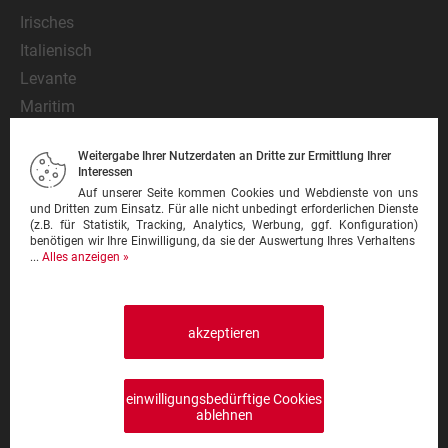
Irisches
Italienisch
Levante
Maritim
Mediterran
Weitergabe Ihrer Nutzerdaten an Dritte zur Ermittlung Ihrer
Mexikanisch
Interessen
Nationalgericht
Auf unserer Seite kommen Cookies und Webdienste von uns
und Dritten zum Einsatz. Für alle nicht unbedingt erforderlichen Dienste
Orientalisch
(z.B. für Statistik, Tracking, Analytics, Werbung, ggf. Konfiguration)
benötigen wir Ihre Einwilligung, da sie der Auswertung Ihres Verhaltens
Pasta
...
Alles anzeigen »
Pinsa
Pizza
Pizzeria
akzeptieren
Schnitzel
Steak
einwilligungsbedürftige Cookies
Sushi
ablehnen
Thailändisch