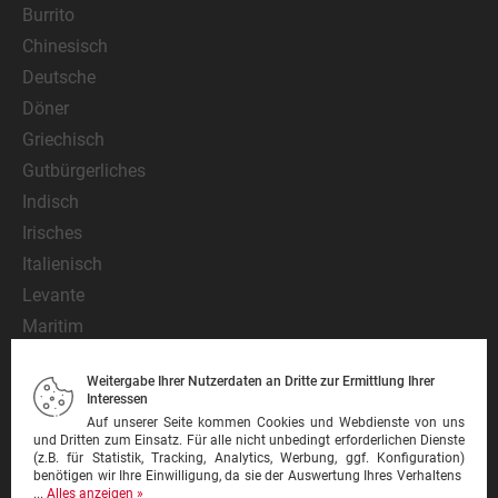
Burrito
Chinesisch
Deutsche
Döner
Griechisch
Gutbürgerliches
Indisch
Irisches
Italienisch
Levante
Maritim
Mediterran
Weitergabe Ihrer Nutzerdaten an Dritte zur Ermittlung Ihrer
Mexikanisch
Interessen
Nationalgericht
Auf unserer Seite kommen Cookies und Webdienste von uns
und Dritten zum Einsatz. Für alle nicht unbedingt erforderlichen Dienste
Orientalisch
(z.B. für Statistik, Tracking, Analytics, Werbung, ggf. Konfiguration)
benötigen wir Ihre Einwilligung, da sie der Auswertung Ihres Verhaltens
Pasta
...
Alles anzeigen »