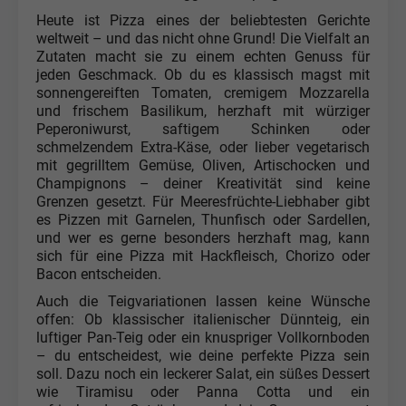
Heute ist Pizza eines der beliebtesten Gerichte
weltweit – und das nicht ohne Grund! Die Vielfalt an
Zutaten macht sie zu einem echten Genuss für
jeden Geschmack. Ob du es klassisch magst mit
sonnengereiften Tomaten, cremigem Mozzarella
und frischem Basilikum, herzhaft mit würziger
Peperoniwurst, saftigem Schinken oder
schmelzendem Extra-Käse, oder lieber vegetarisch
mit gegrilltem Gemüse, Oliven, Artischocken und
Champignons – deiner Kreativität sind keine
Grenzen gesetzt. Für Meeresfrüchte-Liebhaber gibt
es Pizzen mit Garnelen, Thunfisch oder Sardellen,
und wer es gerne besonders herzhaft mag, kann
sich für eine Pizza mit Hackfleisch, Chorizo oder
Bacon entscheiden.
Auch die Teigvariationen lassen keine Wünsche
offen: Ob klassischer italienischer Dünnteig, ein
luftiger Pan-Teig oder ein knuspriger Vollkornboden
– du entscheidest, wie deine perfekte Pizza sein
soll. Dazu noch ein leckerer Salat, ein süßes Dessert
wie Tiramisu oder Panna Cotta und ein