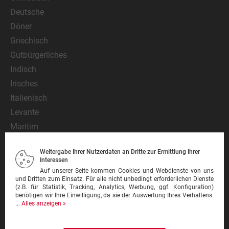
Deutsche
Döner
Griechisch
Gutbürgerliches
Indisch
Irisches
Italienisch
Levante
Maritim
Mediterran
Weitergabe Ihrer Nutzerdaten an Dritte zur Ermittlung Ihrer
Mexikanisch
Interessen
Nationalgericht
Auf unserer Seite kommen Cookies und Webdienste von uns
und Dritten zum Einsatz. Für alle nicht unbedingt erforderlichen Dienste
Orientalisch
(z.B. für Statistik, Tracking, Analytics, Werbung, ggf. Konfiguration)
benötigen wir Ihre Einwilligung, da sie der Auswertung Ihres Verhaltens
Pasta
...
Alles anzeigen »
Pinsa
Pizza