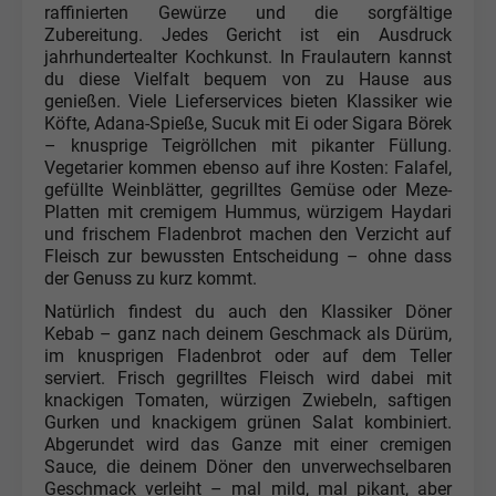
raffinierten Gewürze und die sorgfältige
Zubereitung. Jedes Gericht ist ein Ausdruck
jahrhundertealter Kochkunst. In Fraulautern kannst
du diese Vielfalt bequem von zu Hause aus
genießen. Viele Lieferservices bieten Klassiker wie
Köfte, Adana-Spieße, Sucuk mit Ei oder Sigara Börek
– knusprige Teigröllchen mit pikanter Füllung.
Vegetarier kommen ebenso auf ihre Kosten: Falafel,
gefüllte Weinblätter, gegrilltes Gemüse oder Meze-
Platten mit cremigem Hummus, würzigem Haydari
und frischem Fladenbrot machen den Verzicht auf
Fleisch zur bewussten Entscheidung – ohne dass
der Genuss zu kurz kommt.
Natürlich findest du auch den Klassiker Döner
Kebab – ganz nach deinem Geschmack als Dürüm,
im knusprigen Fladenbrot oder auf dem Teller
serviert. Frisch gegrilltes Fleisch wird dabei mit
knackigen Tomaten, würzigen Zwiebeln, saftigen
Gurken und knackigem grünen Salat kombiniert.
Abgerundet wird das Ganze mit einer cremigen
Sauce, die deinem Döner den unverwechselbaren
Geschmack verleiht – mal mild, mal pikant, aber