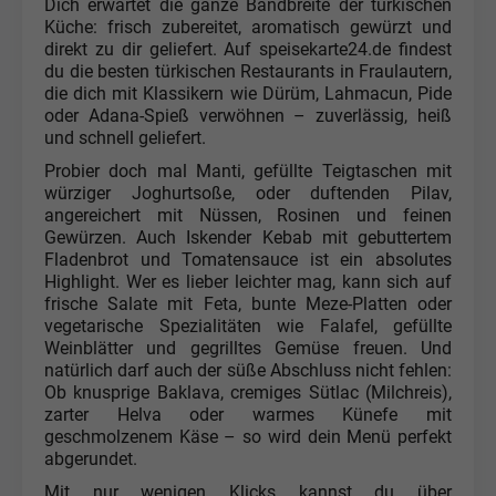
Dich erwartet die ganze Bandbreite der türkischen
Küche: frisch zubereitet, aromatisch gewürzt und
direkt zu dir geliefert. Auf speisekarte24.de findest
du die besten türkischen Restaurants in Fraulautern,
die dich mit Klassikern wie Dürüm, Lahmacun, Pide
oder Adana-Spieß verwöhnen – zuverlässig, heiß
und schnell geliefert.
Probier doch mal Manti, gefüllte Teigtaschen mit
würziger Joghurtsoße, oder duftenden Pilav,
angereichert mit Nüssen, Rosinen und feinen
Gewürzen. Auch Iskender Kebab mit gebuttertem
Fladenbrot und Tomatensauce ist ein absolutes
Highlight. Wer es lieber leichter mag, kann sich auf
frische Salate mit Feta, bunte Meze-Platten oder
vegetarische Spezialitäten wie Falafel, gefüllte
Weinblätter und gegrilltes Gemüse freuen. Und
natürlich darf auch der süße Abschluss nicht fehlen:
Ob knusprige Baklava, cremiges Sütlac (Milchreis),
zarter Helva oder warmes Künefe mit
geschmolzenem Käse – so wird dein Menü perfekt
abgerundet.
Mit nur wenigen Klicks kannst du über