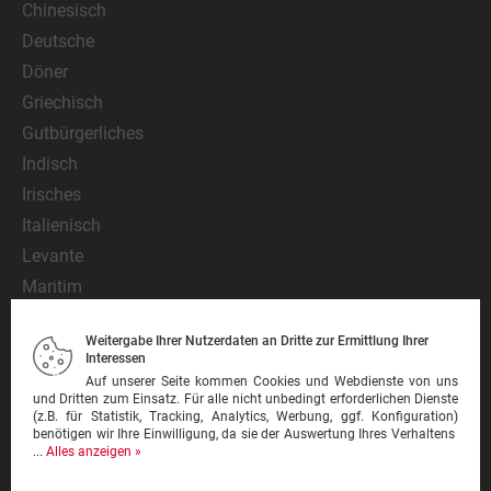
Chinesisch
Deutsche
Döner
Griechisch
Gutbürgerliches
Indisch
Irisches
Italienisch
Levante
Maritim
Mediterran
Weitergabe Ihrer Nutzerdaten an Dritte zur Ermittlung Ihrer
Mexikanisch
Interessen
Nationalgericht
Auf unserer Seite kommen Cookies und Webdienste von uns
und Dritten zum Einsatz. Für alle nicht unbedingt erforderlichen Dienste
Orientalisch
(z.B. für Statistik, Tracking, Analytics, Werbung, ggf. Konfiguration)
benötigen wir Ihre Einwilligung, da sie der Auswertung Ihres Verhaltens
Pasta
...
Alles anzeigen »
Pinsa