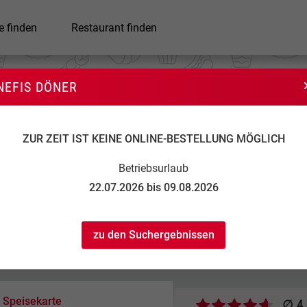
e finden
Restaurant finden
NEFIS DÖNER
Nefis Döner
ZUR ZEIT IST KEINE ONLINE-BESTELLUNG MÖGLICH
Betriebsurlaub
22.07.2026 bis 09.08.2026
zu den Suchergebnissen
 22:00
15,00 €
2,00 €
Speisekarte
∅ 4