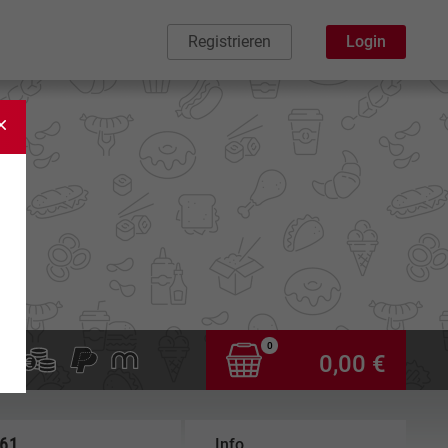
Registrieren
Login
0
0,00 €
,61
Info