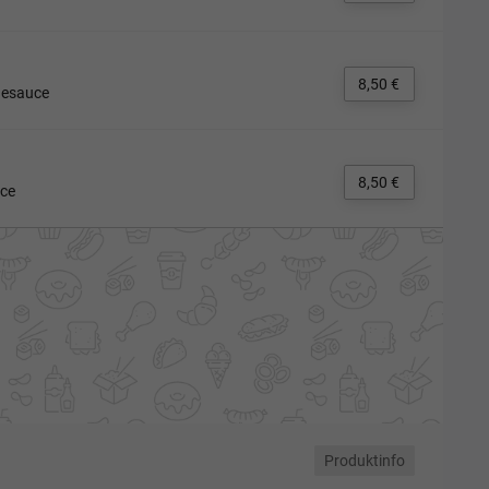
8,50 €
hnesauce
8,50 €
uce
Produktinfo