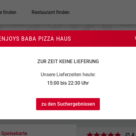
e finden
Restaurant finden
ENJOYS BABA PIZZA HAUS
Enjoys Baba Pizza Haus
ZUR ZEIT KEINE LIEFERUNG
Unsere Lieferzeiten heute:
15:00 bis 22:30 Uhr
zu den Suchergebnissen
:00 bis 22:30
10,00 €
1,50 €
Speisekarte
∅ 4