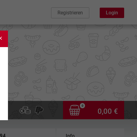
Registrieren
Login
0
0,00 €
,94
Info