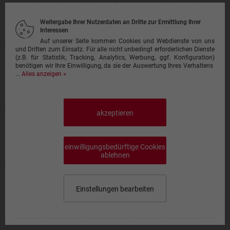
mit Erbsen, Pilzen, Schinken, Sahne, Parmesankäse und
Tomatensauce
Weitergabe Ihrer Nutzerdaten an Dritte zur Ermittlung Ihrer
8,30 €
Interessen
Auf unserer Seite kommen Cookies und Webdienste von uns
und Dritten zum Einsatz. Für alle nicht unbedingt erforderlichen Dienste
(z.B. für Statistik, Tracking, Analytics, Werbung, ggf. Konfiguration)
Pasta Marinara
benötigen wir Ihre Einwilligung, da sie der Auswertung Ihres Verhaltens
mit Meeresfrüchten und Tomatensauce
...
Alles anzeigen »
8,10 €
akzeptieren
Pasta Pepe Verde
mit Pfefferrahmsauce (pikant)
einwilligungsbedürftige Cookies
8,30 €
ablehnen
Pasta Flambiert
Einstellungen bearbeiten
mit Fleischstückchen, Champignons, Schinken, pik.
Rahmsauce
Speisekarte wählen
0,00 €
9,30 €
Impressum