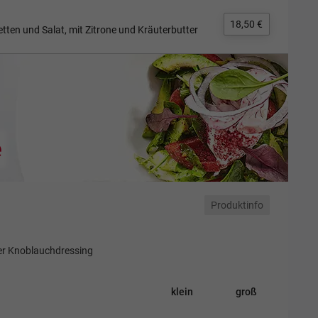
18,50 €
tten und Salat, mit Zitrone und Kräuterbutter
e
Produktinfo
der Knoblauchdressing
klein
groß