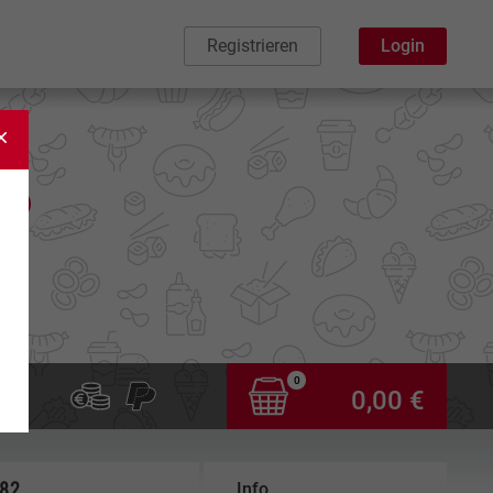
Registrieren
Login
0
0,00 €
,82
Info