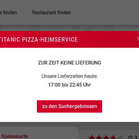
e finden
Restaurant finden
TITANIC PIZZA-HEIMSERVICE
itanic Pizza-Heimservice
ZUR ZEIT KEINE LIEFERUNG
Unsere Lieferzeiten heute:
17:00 bis 22:45 Uhr
zu den Suchergebnissen
4,50 €
2:45
0,00 €
(ab 25,50 € frei)
Speisekarte
∅ 3