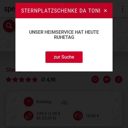
STERNPLATZSCHENKE DA TONI
UNSER HEIMSERVICE HAT HEUTE
RUHETAG
zur Suche
Sternplatzschenke Da Toni
∅ 4,90
Ruhetag
3,00 € (1,00 €
10,00 €
ab 25,00 €)