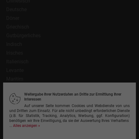
Chinesisch
Deutsche
Döner
Griechisch
Gutbürgerliches
Indisch
Irisches
Italienisch
Levante
Maritim
Mediterran
Weitergabe Ihrer Nutzerdaten an Dritte zur Ermittlung Ihrer
Mexikanisch
Interessen
Nationalgericht
Auf unserer Seite kommen Cookies und Webdienste von uns
und Dritten zum Einsatz. Für alle nicht unbedingt erforderlichen Dienste
Orientalisch
(z.B. für Statistik, Tracking, Analytics, Werbung, ggf. Konfiguration)
benötigen wir Ihre Einwilligung, da sie der Auswertung Ihres Verhaltens
Pasta
...
Alles anzeigen »
Pinsa