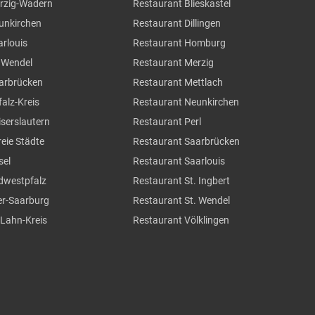
erzig-Wadern
Restaurant Blieskastel
eunkirchen
Restaurant Dillingen
arlouis
Restaurant Homburg
. Wendel
Restaurant Merzig
aarbrücken
Restaurant Mettlach
falz-Kreis
Restaurant Neunkirchen
iserslautern
Restaurant Perl
reie Städte
Restaurant Saarbrücken
sel
Restaurant Saarlouis
üdwestpfalz
Restaurant St. Ingbert
ier-Saarburg
Restaurant St. Wendel
-Lahn-Kreis
Restaurant Völklingen