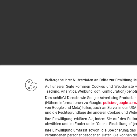
Weitergabe Ihrer Nutzerdaten an Dritte zur Ermittlung Ih
Auf unserer Seite kommen Cookies und Webdienste von u
Tracking, Analytics, Werbung, ggf. Konfiguration) benöti
Dies schließt Dienste wie Google Advertising Products 
(Nähere Informationen zu Google:
policies.google.com/
von Google und Meta) teilen, auch an Server in den US
und die Rechtsgrundlage der anderen Cookies und Web
Ihre Einwilligung erklären Sie, indem Sie auf den Butt
abwählen und im Footer unter "Cookie-Einstellungen" je
Ihre Einwilligung umfasst sowohl die Speicherung/das
verbundenen personenbezogenen Daten. Sie können diese