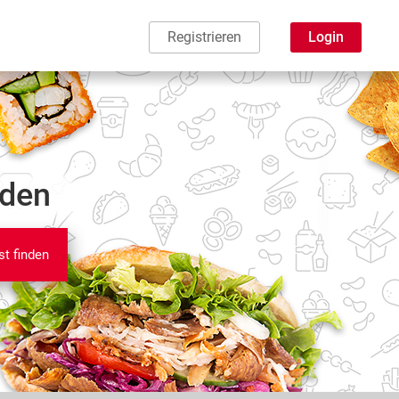
Registrieren
Login
nden
st finden