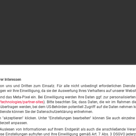
rer Interessen
ns und Dritten zum Einsatz. Für alle nicht unbedingt erforderlichen Dienste (z.
gen wir Ihre Einwilligung, da sie der Auswertung Ihres Verhaltens auf unserer Websi
und das Meta-Pixel ein. Bei Einwilligung werden Ihre Daten ggf. zur personalisiert
technologies/partner-sites
). Bitte beachten Sie, dass Daten, die wir im Rahmen die
A übertragen werden, bei dem US-Behörden potentiell Zugriff auf die Daten nehmen
dienste können Sie der Datenschutzerklärung entnehmen.
on "akzeptieren" klicken. Unter "Einstellungen bearbeiten" können Sie auch einzeln
derzeit anpassen.
 Auslesen von Informationen auf Ihrem Endgerät als auch die anschließende Verar
 Einstellungen aufrufen und Ihre Einwilligung gemäß Art. 7 Abs. 3 DSGVO jederze