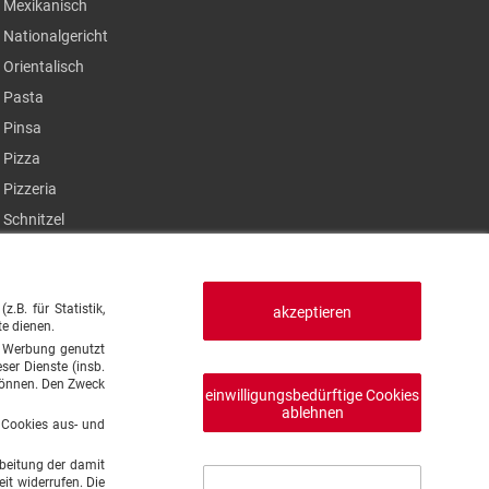
Mexikanisch
Nationalgericht
Orientalisch
Pasta
Pinsa
Pizza
Pizzeria
Schnitzel
Steak
Sushi
B. für Statistik,
Thailändisch
akzeptieren
te dienen.
Türkisch
en Werbung genutzt
ser Dienste (insb.
Vegan
 können. Den Zweck
einwilligungsbedürftige Cookies
Vegetarisch
ablehnen
e Cookies aus- und
beitung der damit
it widerrufen. Die