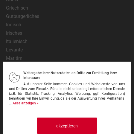
Griechisch
Gutbürgerliches
Indisch
Irisches
Italienisch
Levante
Maritim
Mediterran
Weitergabe Ihrer Nutzerdaten an Dritte zur Ermittlung Ihrer
Mexikanisch
Interessen
Nationalgericht
Auf unserer Seite kommen Cookies und Webdienste von uns
und Dritten zum Einsatz. Für alle nicht unbedingt erforderlichen Dienste
Orientalisch
(z.B. für Statistik, Tracking, Analytics, Werbung, ggf. Konfiguration)
benötigen wir Ihre Einwilligung, da sie der Auswertung Ihres Verhaltens
Pasta
...
Alles anzeigen »
Pinsa
Pizza
Pizzeria
akzeptieren
Schnitzel