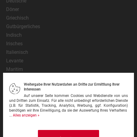
Deutsche
Döner
Griechisch
Gutbürgerliches
Indisch
Irisches
Italienisch
Levante
Maritim
Mediterran
Weitergabe Ihrer Nutzerdaten an Dritte zur Ermittlung Ihrer
Mexikanisch
Interessen
Nationalgericht
Auf unserer Seite kommen Cookies und Webdienste von uns
und Dritten zum Einsatz. Für alle nicht unbedingt erforderlichen Dienste
Orientalisch
(z.B. für Statistik, Tracking, Analytics, Werbung, ggf. Konfiguration)
benötigen wir Ihre Einwilligung, da sie der Auswertung Ihres Verhaltens
Pasta
...
Alles anzeigen »
Pinsa
Pizza