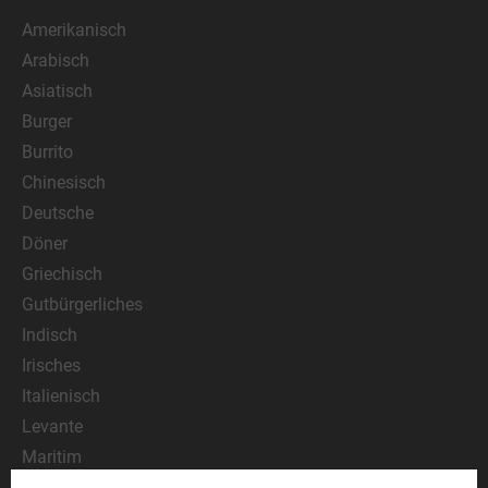
Amerikanisch
Arabisch
Asiatisch
Burger
Burrito
Chinesisch
Deutsche
Döner
Griechisch
Gutbürgerliches
Indisch
Irisches
Italienisch
Levante
Maritim
Mediterran