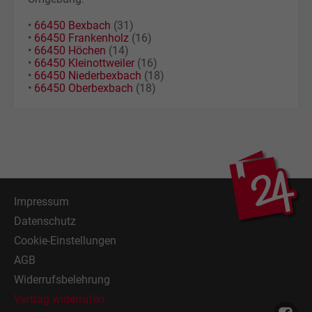
•
66450 Bexbach
(31)
•
66450 Frankenholz
(16)
•
66450 Höchen
(14)
•
66450 Kleinottweiler
(16)
•
66450 Niederbexbach
(18)
•
66450 Oberbexbach
(18)
Impressum
Datenschutz
Cookie-Einstellungen
AGB
Widerrufsbelehrung
Vertrag widerrufen