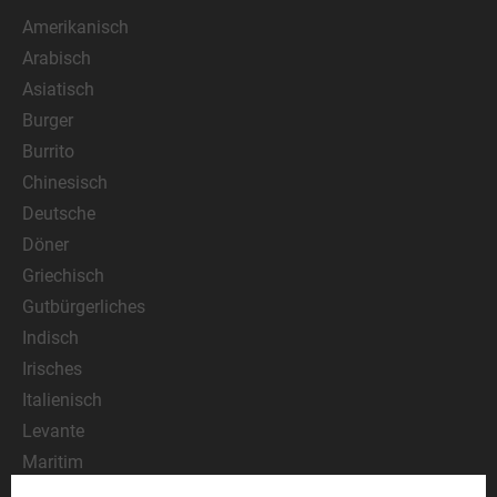
Amerikanisch
Arabisch
Asiatisch
Burger
Burrito
Chinesisch
Deutsche
Döner
Griechisch
Gutbürgerliches
Indisch
Irisches
Italienisch
Levante
Maritim
Mediterran