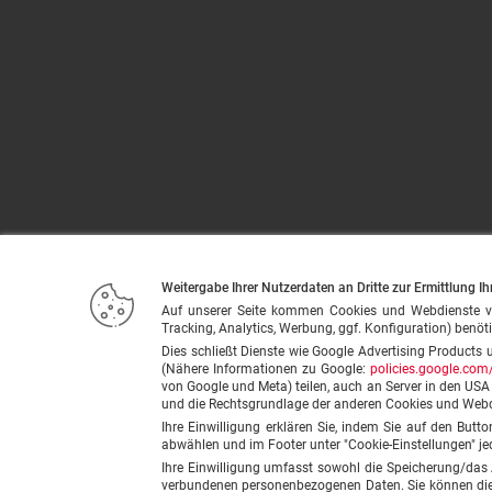
Weitergabe Ihrer Nutzerdaten an Dritte zur Ermittlung Ih
Auf unserer Seite kommen Cookies und Webdienste von u
Tracking, Analytics, Werbung, ggf. Konfiguration) benöti
Dies schließt Dienste wie Google Advertising Products 
(Nähere Informationen zu Google:
policies.google.com/
von Google und Meta) teilen, auch an Server in den US
und die Rechtsgrundlage der anderen Cookies und Web
Ihre Einwilligung erklären Sie, indem Sie auf den Butt
abwählen und im Footer unter "Cookie-Einstellungen" je
Ihre Einwilligung umfasst sowohl die Speicherung/das
verbundenen personenbezogenen Daten. Sie können diese