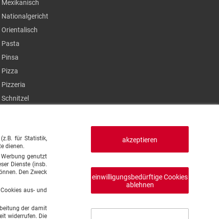
Mexikanisch
Nationalgericht
Orientalisch
Pasta
Pinsa
Pizza
Pizzeria
Schnitzel
Steak
Sushi
B. für Statistik,
Thailändisch
akzeptieren
te dienen.
Türkisch
en Werbung genutzt
ser Dienste (insb.
Vegan
 können. Den Zweck
einwilligungsbedürftige Cookies
Vegetarisch
ablehnen
e Cookies aus- und
beitung der damit
it widerrufen. Die