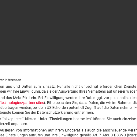
rer Interessen
ns und Dritten zum Einsatz. Für alle nicht unbedingt erforderlichen Dienste (z.
gen wir Ihre Einwilligung, da sie der Auswertung Ihres Verhaltens auf unserer Websi
und das Meta-Pixel ein. Bei Einwilligung werden Ihre Daten ggf. zur personalisiert
technologies/partner-sites
). Bitte beachten Sie, dass Daten, die wir im Rahmen die
A übertragen werden, bei dem US-Behörden potentiell Zugriff auf die Daten nehmen
dienste können Sie der Datenschutzerklärung entnehmen.
on "akzeptieren" klicken. Unter "Einstellungen bearbeiten" können Sie auch einzeln
derzeit anpassen.
 Auslesen von Informationen auf Ihrem Endgerät als auch die anschließende Verar
 Einstellungen aufrufen und Ihre Einwilligung gemäß Art. 7 Abs. 3 DSGVO jederze