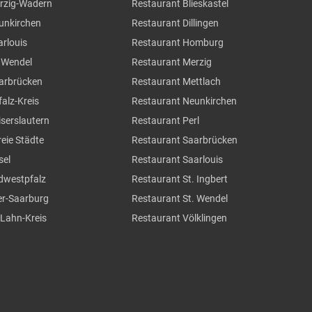
erzig-Wadern
Restaurant Blieskastel
eunkirchen
Restaurant Dillingen
arlouis
Restaurant Homburg
. Wendel
Restaurant Merzig
aarbrücken
Restaurant Mettlach
falz-Kreis
Restaurant Neunkirchen
iserslautern
Restaurant Perl
reie Städte
Restaurant Saarbrücken
sel
Restaurant Saarlouis
üdwestpfalz
Restaurant St. Ingbert
ier-Saarburg
Restaurant St. Wendel
-Lahn-Kreis
Restaurant Völklingen