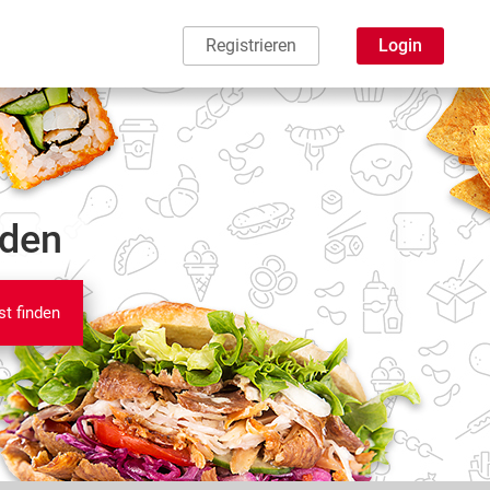
Registrieren
Login
nden
st finden