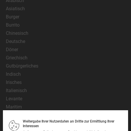
Arabisch
Asiatisch
Burger
Burrito
Chinesisch
Deutsche
Döner
Griechisch
Gutbürgerliches
Indisch
Irisches
Italienisch
Levante
Maritim
Mediterran
Weitergabe Ihrer Nutzerdaten an Dritte zur Ermittlung Ihrer
Mexikanisch
Interessen