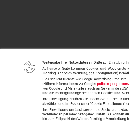
Weitergabe Ihrer Nutzerdaten an Dritte zur Ermittlung Ih
Auf unserer Seite kommen Cookies und Webdienste von u
Tracking, Analytics, Werbung, ggf. Konfiguration) benöti
Dies schließt Dienste wie Google Advertising Products 
(Nähere Informationen zu Google:
policies.google.com/
von Google und Meta) teilen, auch an Server in den US
und die Rechtsgrundlage der anderen Cookies und Web
Ihre Einwilligung erklären Sie, indem Sie auf den Butt
abwählen und im Footer unter "Cookie-Einstellungen" je
Ihre Einwilligung umfasst sowohl die Speicherung/das
verbundenen personenbezogenen Daten. Sie können diese
bis zum Zeitpunkt des Widerrufs erfolgte Verarbeitung b