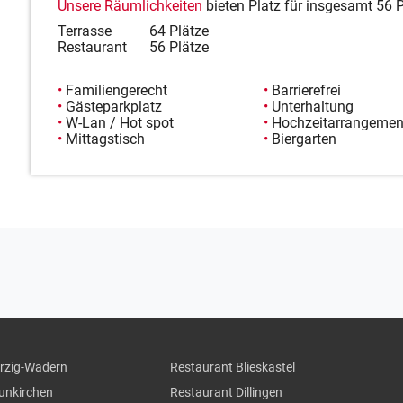
Unsere Räumlichkeiten
bieten Platz für insgesamt 56 
Terrasse
64 Plätze
Restaurant
56 Plätze
•
Familiengerecht
•
Barrierefrei
•
Gästeparkplatz
•
Unterhaltung
•
W-Lan / Hot spot
•
Hochzeitarrangemen
•
Mittagstisch
•
Biergarten
erzig-Wadern
Restaurant Blieskastel
eunkirchen
Restaurant Dillingen