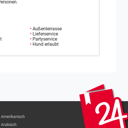
Personen.
•
Außenterrasse
•
Lieferservice
t
•
Partyservice
•
Hund erlaubt
Amerikanisch
Arabisch