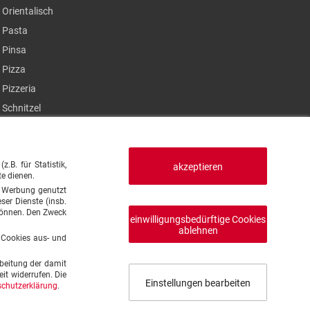
Orientalisch
Pasta
Pinsa
Pizza
Pizzeria
Schnitzel
Steak
Sushi
B. für Statistik,
Thailändisch
akzeptieren
te dienen.
Türkisch
en Werbung genutzt
ser Dienste (insb.
Vegan
 können. Den Zweck
einwilligungsbedürftige Cookies
Vegetarisch
ablehnen
e Cookies aus- und
beitung der damit
it widerrufen. Die
Einstellungen bearbeiten
chutzerklärung
.