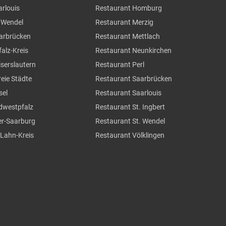
arlouis
Restaurant Homburg
. Wendel
Restaurant Merzig
aarbrücken
Restaurant Mettlach
falz-Kreis
Restaurant Neunkirchen
iserslautern
Restaurant Perl
reie Städte
Restaurant Saarbrücken
sel
Restaurant Saarlouis
üdwestpfalz
Restaurant St. Ingbert
ier-Saarburg
Restaurant St. Wendel
-Lahn-Kreis
Restaurant Völklingen