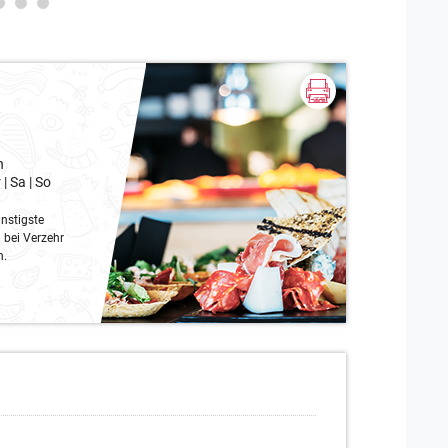
h
| Sa | So
nstigste
 bei Verzehr
n.