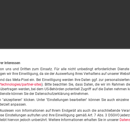
rer Interessen
ns und Dritten zum Einsatz. Für alle nicht unbedingt erforderlichen Dienste (z.
gen wir Ihre Einwilligung, da sie der Auswertung Ihres Verhaltens auf unserer Websi
und das Meta-Pixel ein. Bei Einwilligung werden Ihre Daten ggf. zur personalisiert
technologies/partner-sites
). Bitte beachten Sie, dass Daten, die wir im Rahmen die
A übertragen werden, bei dem US-Behörden potentiell Zugriff auf die Daten nehmen
dienste können Sie der Datenschutzerklärung entnehmen.
on "akzeptieren" klicken. Unter "Einstellungen bearbeiten" können Sie auch einzeln
derzeit anpassen.
 Auslesen von Informationen auf Ihrem Endgerät als auch die anschließende Verar
 Einstellungen aufrufen und Ihre Einwilligung gemäß Art. 7 Abs. 3 DSGVO jederze
© speisekarte24 GmbH 2026
leibt hiervon jedoch unberührt. Weitere Informationen erhalten Sie in unserer
Datens