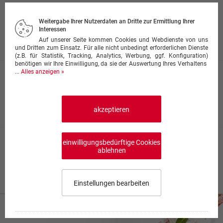
Vegetable Korma
Allerlei Gemüse der Saison, mit Joghurt und Gewürzen
Weitergabe Ihrer Nutzerdaten an Dritte zur Ermittlung Ihrer
gebraten
Interessen
Auf unserer Seite kommen Cookies und Webdienste von uns
13,50 €
und Dritten zum Einsatz. Für alle nicht unbedingt erforderlichen Dienste
(z.B. für Statistik, Tracking, Analytics, Werbung, ggf. Konfiguration)
benötigen wir Ihre Einwilligung, da sie der Auswertung Ihres Verhaltens
...
Alles anzeigen »
Malay Kofta
Kartoffeln und hausgemachter Frischkäse, in einer Sauce
aus Tomaten und Sahne
13,50 €
akzeptieren
einwilligungsbedürftige Cookies
Bhindi Masala
ablehnen
Okraschoten mit Zwiebeln, Tomaten, Ingwer, Knoblauch
und Gewürzen gebraten
14,00 €
Einstellungen bearbeiten
Impressum