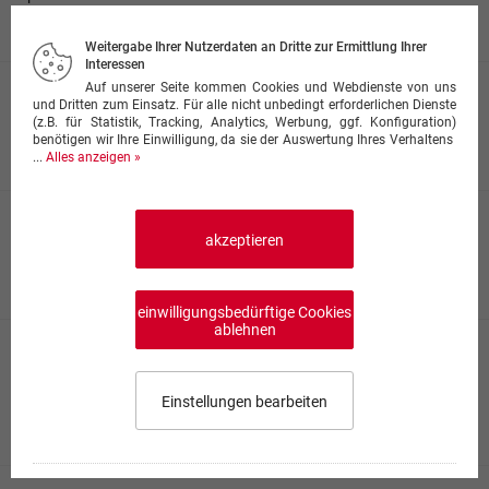
17,50 €
Weitergabe Ihrer Nutzerdaten an Dritte zur Ermittlung Ihrer
Interessen
Auf unserer Seite kommen Cookies und Webdienste von uns
Zigeunerschnitzel
und Dritten zum Einsatz. Für alle nicht unbedingt erforderlichen Dienste
paniert, mit Paprika, Zwiebeln, Champignons
(z.B. für Statistik, Tracking, Analytics, Werbung, ggf. Konfiguration)
benötigen wir Ihre Einwilligung, da sie der Auswertung Ihres Verhaltens
17,50 €
...
Alles anzeigen »
Rahmschnitzel
akzeptieren
paniert, mit Rahmsauce und Champignons
17,50 €
einwilligungsbedürftige Cookies
ablehnen
Hawaii Schnitzel
paniert, mit Ananas, Schinken, Sahnesoße und Käse
überbacken
Einstellungen bearbeiten
17,50 €
Impressum