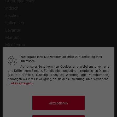
Gutbürgerliches
Indisch
Irisches
Italienisch
Levante
Maritim
Mediterran
Mexikanisch
Weitergabe Ihrer Nutzerdaten an Dritte zur Ermittlung Ihrer
Nationalgericht
Interessen
Orientalisch
Auf unserer Seite kommen Cookies und Webdienste von uns
und Dritten zum Einsatz. Für alle nicht unbedingt erforderlichen Dienste
Pasta
(z.B. für Statistik, Tracking, Analytics, Werbung, ggf. Konfiguration)
benötigen wir Ihre Einwilligung, da sie der Auswertung Ihres Verhaltens
Pinsa
...
Alles anzeigen »
Pizza
Pizzeria
Schnitzel
akzeptieren
Steak