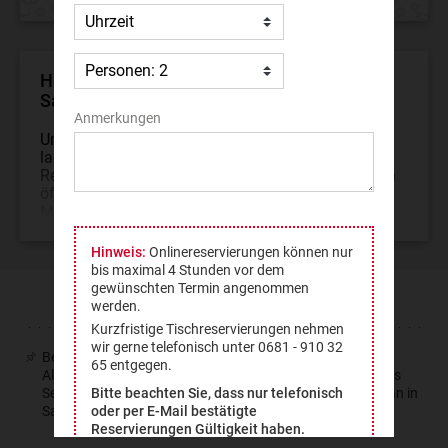
Herzlich Willkommen im Restaurant Kerwan
Saarbrücken in Saarbrücken Sankt Johann!
Anmerkungen
Unter der Leitung unseres Inhabers, Samir El Rifai,
laden wir Sie ein, in unserem gemütlichen
Restaurant. Unser Restaurant Kerwan Saarbrücken
öffnet täglich seine Türen, mit Ausnahme von
Montag
...
Hinweis:
Onlinereservierungen können nur
bis maximal 4 Stunden vor dem
gewünschten Termin angenommen
SPEISEKARTE
werden.
Kurzfristige Tischreservierungen nehmen
wir gerne telefonisch unter 0681 - 910 32
Bezüglich eventueller Unverträglichkeiten oder Fragen zu
65 entgegen.
Allergenen und Inhaltsstoffen wenden sie sich bitte an das
Servicepersonal vor Ort. Das Team von Restaurant Kerwan in
Bitte beachten Sie, dass nur telefonisch
Saarbrücken (St. Johann) hilft ihnen gerne weiter.
oder per E-Mail bestätigte
Reservierungen Gültigkeit haben.