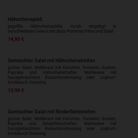
Hähnchenspieß
Mit Absenden der Reservierungsanfrage
akzeptiere ich die
Allgemeinen
gegrillte Hähnchenspieße, vorab eingelegt in
Geschäftsbedingungen
.
verschiedenen Gewürzen dazu Pommes frites und Salat
14,90 €
Gemischter Salat mit Hähnchenstreifen
grüner Salat, Weißkraut mit Karotten, Tomaten, Gurken,
Papriıka und Hähnchenstreifen. Wahlweise mit
hausgemachtem Balsamicodressing oder Joghurt-
Knoblauch Dressing
13,90 €
Gemischter Salat mit Rinderfiletstreifen
grüner Salat, Weißkraut mit Karotten, Tomaten, Gurken,
Paprika und Rinderfiletstreifen. Wahlweise mit
hausgemachtem Balsamicodressing oder Joghurt-
Knoblauch Dressing