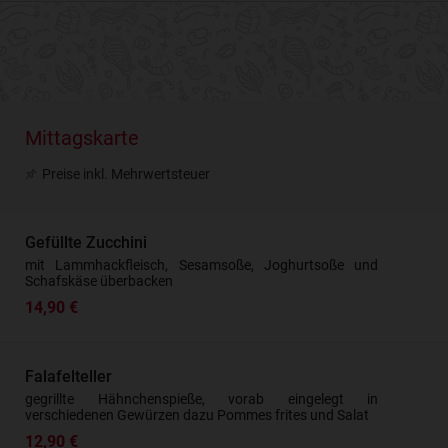
Vorname
*
Nachname
*
Mittagskarte
Preise inkl. Mehrwertsteuer
Telefon-Nr.
*
Gefüllte Zucchini
mit Lammhackfleisch, Sesamsoße, Joghurtsoße und
E-Mail
*
Schafskäse überbacken
14,90 €
Falafelteller
IHRE RESERVIERUNG
gegrillte Hähnchenspieße, vorab eingelegt in
verschiedenen Gewürzen dazu Pommes frites und Salat
Sonntag, 9. August 2026, Uhrzeit
2 Personen
12,90 €