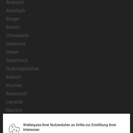
Arabisch
Asiatisch
Burger
Burrito
Chinesisch
Deutsche
Döner
Griechisch
Gutbürgerliches
Indisch
Irisches
Italienisch
Levante
Maritim
Mediterran
Weitergabe Ihrer Nutzerdaten an Dritte zur Ermittlung Ihrer
Mexikanisch
Interessen