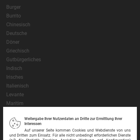
Burger
Burrito
Chinesisch
Deutsche
Döner
Griechisch
Gutbürgerliches
Indisch
Irisches
Italienisch
Levante
Maritim
Mediterran
Weitergabe Ihrer Nutzerdaten an Dritte zur Ermittlung Ihrer
Mexikanisch
Interessen
Nationalgericht
Auf unserer Seite kommen Cookies und Webdienste von uns
und Dritten zum Einsatz. Für alle nicht unbedingt erforderlichen Dienste
Orientalisch