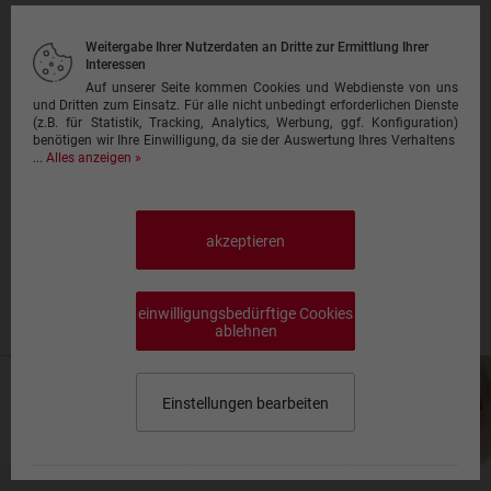
Weitergabe Ihrer Nutzerdaten an Dritte zur Ermittlung Ihrer
Insalata di Pomodoro
Interessen
Schafskäse und Zwiebeln
Auf unserer Seite kommen Cookies und Webdienste von uns
8,50 €
und Dritten zum Einsatz. Für alle nicht unbedingt erforderlichen Dienste
(z.B. für Statistik, Tracking, Analytics, Werbung, ggf. Konfiguration)
benötigen wir Ihre Einwilligung, da sie der Auswertung Ihres Verhaltens
...
Alles anzeigen »
Insalata grün
7,00 €
akzeptieren
Beilagensalat
einwilligungsbedürftige Cookies
7,00 €
ablehnen
Einstellungen bearbeiten
Speisekarte wählen
0,00 €
Impressum