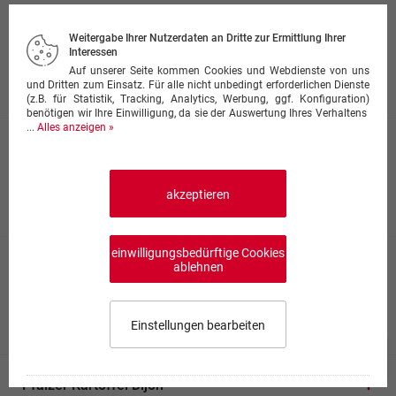
Kartoffeln Salmone
Weitergabe Ihrer Nutzerdaten an Dritte zur Ermittlung Ihrer
mit Lachsfilet auf Kartoffeln in cremiger Hummer-
Interessen
Buttersauce überbacken
Auf unserer Seite kommen Cookies und Webdienste von uns
ab 13,50 €
und Dritten zum Einsatz. Für alle nicht unbedingt erforderlichen Dienste
(z.B. für Statistik, Tracking, Analytics, Werbung, ggf. Konfiguration)
benötigen wir Ihre Einwilligung, da sie der Auswertung Ihres Verhaltens
...
Alles anzeigen »
Blumenkohlauflauf
mit Hackfleisch, Kartoffeln & Blumenkohl in Sauce
Hollandaise überbacken
akzeptieren
ab 12,50 €
einwilligungsbedürftige Cookies
Pfälzer Kartoffeln (pikant)
ablehnen
mit Schweinegeschnetzeltem, frischen Pilzen und
Kartoffeln in Rahmsauce, überbacken
ab 10,50 €
Einstellungen bearbeiten
Speisekarte wählen
0,00 €
0
Pfälzer Kartoffel Dijon
Impressum