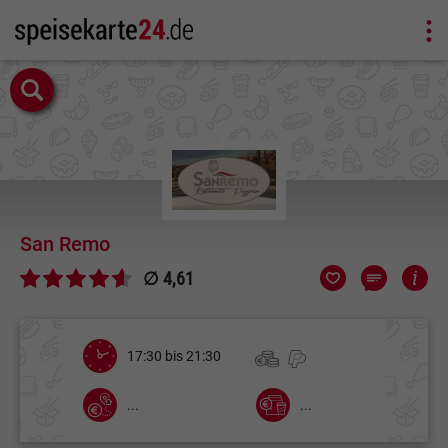
San Remo
∅ 4,61
17:30 bis 21:30
...
...