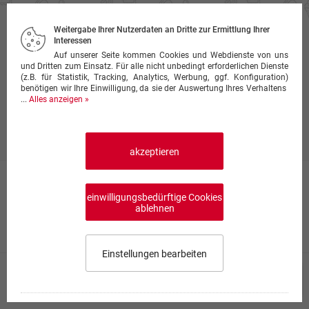
Weitergabe Ihrer Nutzerdaten an Dritte zur Ermittlung Ihrer
Interessen
Rumpsteak
Auf unserer Seite kommen Cookies und Webdienste von uns
und Dritten zum Einsatz. Für alle nicht unbedingt erforderlichen Dienste
Preise inkl. Mehrwertsteuer, ggf. zzgl.
Lieferkosten
(z.B. für Statistik, Tracking, Analytics, Werbung, ggf. Konfiguration)
benötigen wir Ihre Einwilligung, da sie der Auswertung Ihres Verhaltens
Produktinfo
...
Alles anzeigen »
Als Beilage liefern wir einen Salat und wahlweise Pommes,
Kroketten oder Pasta.
akzeptieren
Bistecca di Manzo alla griglia
einwilligungsbedürftige Cookies
Rumpsteak vom Grill mit Rosmarin, Peperoncino,
ablehnen
Thymian und Knoblauch
24,50 €
Einstellungen bearbeiten
Bistecca di Manzo con Funghi
Speisekarte wählen
0,00 €
0
26,50 €
Impressum